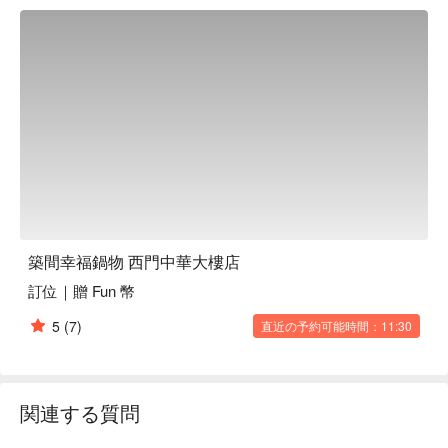
選佳餚與周圍的環境相得益彰，帶來一次難忘的味覺之旅。

🤩 玩樂情報

人均消費：均消 TWD 575

適合情境：一人獨享、多人聚餐、日常餐廳、朋友聚餐、家庭
聚餐

貼心服務：素食友善

🍳 主廚推薦

【招牌石頭湯底】湯底醇厚，石頭燜煮香氣四溢

【極上無骨牛小排】肉質嫩滑，入口即化油香四溢

【日本 A5 和牛鍋】和牛鮮嫩，脂香濃郁甘甜醇美

築間幸福鍋物 西門中華大樓店
訂位｜贈 Fun 幣
🍽️ 口碑必點

【個人鍋】獨享滋味，湯鮮料足溫暖滿溢

5
(7)
直近の予約可能時間：11:30
【爆炒鴛鴦鍋】香辣雙味，炒出層次豐富

【龍王鍋】海鮮豐盛，湯頭鮮美回味無窮

【松阪豬肉鍋】豬肉彈嫩，湯底甘甜風味獨特

【海鮮總匯鍋】海味豐盛，湯汁濃郁鮮香四溢

関連する質問
🥤 特色飲品
