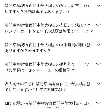
【果醋】酸甜開胃，清新怡人

築間幸福鍋物 西門中華大樓店の近くは駐車しやす
【氣泡飲料】氣泡輕盈，爽口解渴

いですか？提携駐車場はありますか？
【茶類】香氣馥郁，溫潤舒心

【咖啡】濃郁芳香，醇厚回甘

築間幸福鍋物 西門中華大樓店の支払い方法は？ク
レジットカードやモバイル決済は利用できますか？
💡 未成年請勿飲酒；禁止酒駕
築間幸福鍋物 西門中華大樓店の食事時間の制限は
ありますか？何分ですか？
築間幸福鍋物 西門中華大樓店の平均的な一人当た
りの予算は？セットメニューの価格帯は？
友人同士の食事に築間幸福鍋物 西門中華大樓店は
適していますか？店内の雰囲気は？
MRTの駅から築間幸福鍋物 西門中華大樓店へはど