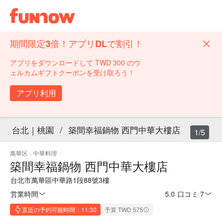
期間限定3倍！アプリDLで割引！
アプリをダウンロードして TWD 300 のウ
ェルカムギフトクーポンを受け取ろう！
アプリ利用
台北｜桃園
/
築間幸福鍋物 西門中華大樓店
1/5
萬華区
·
中華料理
築間幸福鍋物 西門中華大樓店
台北市萬華區中華路1段88號3樓
営業時間
5.0
·
口コミ 7
直近の予約可能時間：11:30
予算 TWD 575