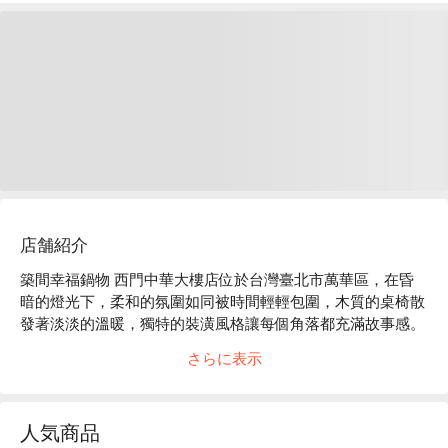
店舗紹介
築間幸福鍋物 西門中華大樓店位於台灣臺北市萬華區，在昏
暗的燈光下，柔和的氛圍如同被時間輕輕包圍，木質的桌椅散
發著淡淡的溫暖，獨特的裝潢風格讓每個角落都充滿故事感。
微醺的氣息在空氣中輕輕流淌，讓人不由自主地沉浸於這片靜
さらに表示
謐與舒適之中。

在這樣的氛圍裡，招牌石頭湯底、日本 A5 和牛鍋和極上無骨
人気商品
牛小排成為完美的催化劑，提升了聚會或用餐的體驗。這些精