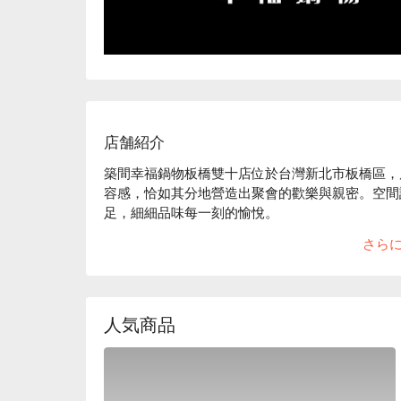
店舗紹介
築間幸福鍋物板橋雙十店位於台灣新北市板橋區，
容感，恰如其分地營造出聚會的歡樂與親密。空間
足，細細品味每一刻的愉悅。

さら
在如此迷人的環境中，招牌石頭鍋湯底、美國冷藏
升聚會與用餐體驗的完美催化劑。

🤩 玩樂情報

人気商品
人均消費：均消 TWD 575

適合情境：家庭聚餐、朋友聚餐、日常餐廳、獲獎餐
貼心服務：親子友善、大份量美食、蛋奶素友善
