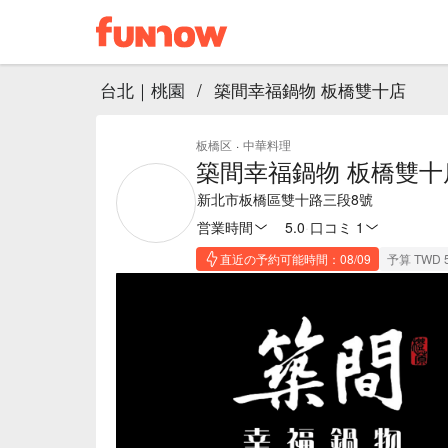
台北｜桃園
/
築間幸福鍋物 板橋雙十店
板橋区
·
中華料理
築間幸福鍋物 板橋雙十
新北市板橋區雙十路三段8號
営業時間
5.0
·
口コミ 1
直近の予約可能時間：08/09
予算 TWD 