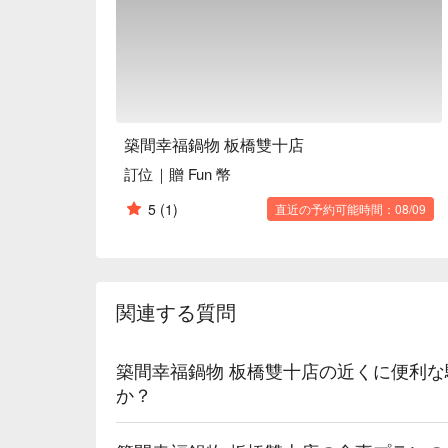
🍳 主廚推薦

【招牌石頭鍋湯底】濃郁熬煮，深厚香氣縈繞

【美國冷藏濕式熟成板腱牛】柔嫩多汁，肉香層次豐
【極上無骨牛小排】入口即化，油脂均勻分布

🍽️ 口碑必點

【川味麻辣】鮮香麻辣，唇齒留香

築間幸福鍋物 板橋雙十店
【鴛鴦鍋】雙重風味，滿足多重口感

訂位｜贈 Fun 幣
【黑蜜豬】蜜香濃郁，外酥內嫩

【經典湯底】清香四溢，營養滋補

5
(1)
直近の予約可能時間：08/09
💡 未成年請勿飲酒；禁止酒駕
関連する質問
築間幸福鍋物 板橋雙十店の近くに便利
か？