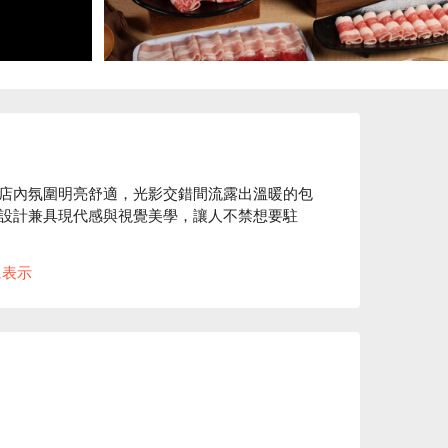
店內氛圍明亮舒適，光影交錯間流露出溫暖的包
設計兼具現代感與視覺美學，讓人不禁想要駐
に表示
濕式熟成板腱牛和川味麻辣等精選料理，成為提
廳
