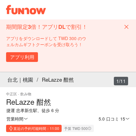
期間限定3倍！アプリDLで割引！
アプリをダウンロードして TWD 300 のウ
ェルカムギフトクーポンを受け取ろう！
アプリ利用
台北｜桃園
/
ReLazze 酣然
1/11
中正区
·
飲み物
ReLazze 酣然
捷運 忠孝新生駅、徒歩 6 分
営業時間
5.0
·
口コミ 15
直近の予約可能時間：11:00
予算 TWD 500