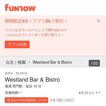
期間限定3倍！アプリDLで割引！
アプリをダウンロードして TWD 300 のウ
ェルカムギフトクーポンを受け取ろう！
アプリ利用
台北｜桃園
/
Westland Bar & Bistro
1/22
萬華区
·
西洋料理
Westland Bar & Bistro
捷運 西門駅、徒歩 12 分
営業時間
4.0
·
口コミ 1
直近の予約可能時間：21:00
予算 TWD 1,000