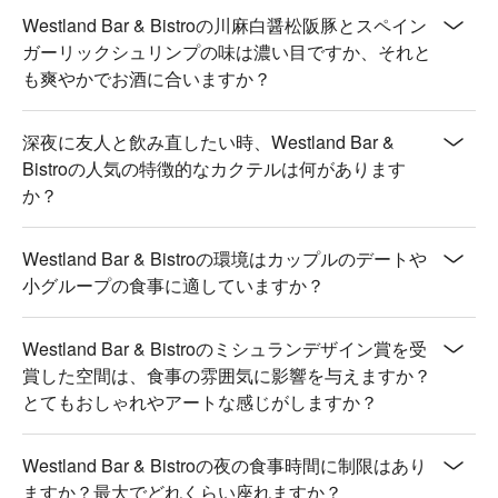
Westland Bar & Bistroの川麻白醤松阪豚とスペイン
🥤 特色飲品

ガーリックシュリンプの味は濃い目ですか、それと
【婪 NT$400】濃郁果香，酒體豐滿，餘韻悠長

も爽やかでお酒に合いますか？
【怒 NT$380】辛辣辛香，酒精濃烈，刺激感強

【貪 NT$380】甜美蜂蜜香，口感圓潤，回甘持久

深夜に友人と飲み直したい時、Westland Bar &
【無字的情批】柔和花香，口感溫潤，令人放鬆

Bistroの人気の特徴的なカクテルは何があります
か？
💡 未成年請勿飲酒；禁止酒駕
Westland Bar & Bistroの環境はカップルのデートや
小グループの食事に適していますか？
Westland Bar & Bistroのミシュランデザイン賞を受
賞した空間は、食事の雰囲気に影響を与えますか？
とてもおしゃれやアートな感じがしますか？
Westland Bar & Bistroの夜の食事時間に制限はあり
ますか？最大でどれくらい座れますか？