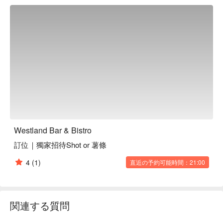
的完美催化劑。這些精選項目引領著賓客進入一場味覺的探
險，為聚會與晚餐增添無限魅力。

🤩 玩樂情報

人均消費：均消 TWD 1000，假日低消 TWD 500

適合情境：一人獨享、多人聚餐、餐酒館、酒吧、朋友聚餐、
慶生、日常餐廳、浪漫約會

貼心服務：親子友善、寵物友善、戶外座位、有無線網路

🍳 主廚推薦

【芝麻奶酪】奶酪細滑，芝麻香濃誘人

【婪】脆皮酥嫩，肉汁四溢

Westland Bar & Bistro
【怒】香辣撲鼻，辛辣過癮

訂位｜獨家招待Shot or 薯條
【貪】鮮嫩多汁，滿口留香

4
(1)
直近の予約可能時間：21:00
🍽️ 口碑必點

【奶香干貝燉飯】干貝鮮甜，米飯奶香濃郁

【海鮮總匯義大利麵】海鮮豐富，麵條彈牙入味

【煙花女義大利麵】香辣刺激，麵條柔滑可口

関連する質問
【馬鈴薯烘蛋】外皮酥脆，蛋香綿密

【西班牙大蒜蝦】蝦肉鮮嫩，蒜香濃烈誘人
