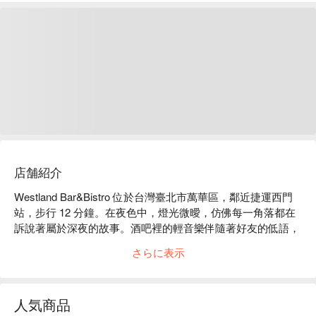
店舗紹介
Westland Bar&Bistro 位於台灣臺北市萬華區，鄰近捷運西門
站，步行 12 分鐘。在夜色中，燈光微曖，仿佛每一角落都在
訴說著屬於深夜的故事。酒吧裡的輕音樂伴隨著好友的低語，
讓人感受到溫馨與熱鬧交織的氛圍。現代的裝潢與獨特的設計
さらに表示
相互輝映，彷彿置身於一個隱藏的秘密基地，充滿著探索的樂
趣。

人気商品
在這樣的氛圍中，婪、怒、貪以及芝麻奶酪成為提升用餐體驗