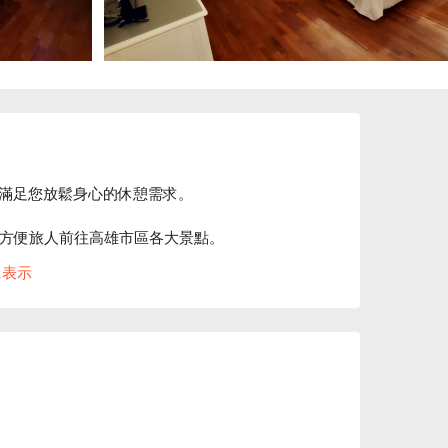
滿足您放鬆身心的休憩需求。

，方便旅人前往高雄市區各大景點。

案立刻查看⬇︎
に表示