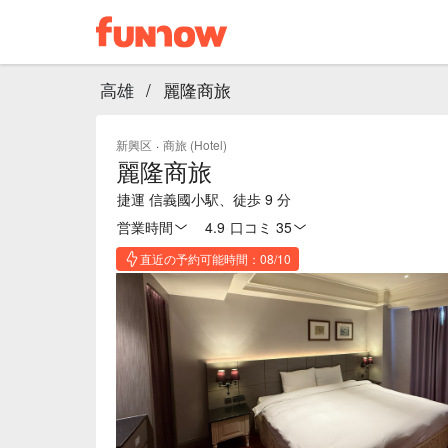
高雄
/
麗隆商旅
新興区
·
商旅 (Hotel)
麗隆商旅
捷運 信義國小駅、徒歩 9 分
営業時間
4.9
·
口コミ 35
直近の予約可能時間：08/10