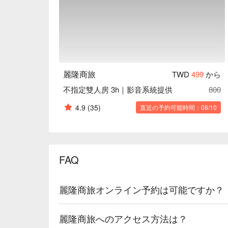
麗隆商旅
TWD
499
から
不指定雙人房 3h｜影音系統提供
800
4.9
(35)
直近の予約可能時間：08/10
FAQ
麗隆商旅オンライン予約は可能ですか？
麗隆商旅へのアクセス方法は？