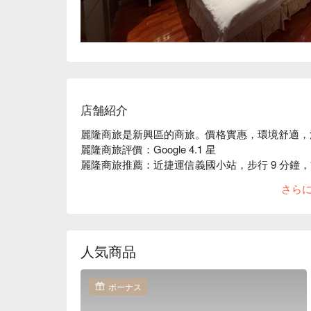
店舗紹介
麗隆商旅是新興區的商旅。價格實惠，環境舒適，
麗隆商旅評價：Google 4.1 星

麗隆商旅推薦：近捷運信義國小站，步行 9 分鐘
麗隆商旅優惠、麗隆商旅住宿方案、麗隆商旅休息方
さら
人気商品
ボーナス