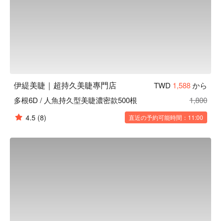
伊緹美睫｜超持久美睫專門店
TWD
1,588
から
多根6D / 人魚持久型美睫濃密款500根
1,800
4.5
(8)
直近の予約可能時間：11:00