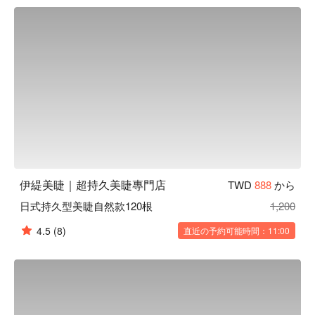
伊緹美睫推薦：專業美睫師與紋繡師秉持細心與傾聽，依照每
個人眼型與需求，提供 專業且客製化的服務。

伊緹美睫預約、伊緹美睫價格、伊緹美睫優惠立刻查看 ⬇︎
伊緹美睫｜超持久美睫專門店
TWD
888
から
日式持久型美睫自然款120根
1,200
4.5
(8)
直近の予約可能時間：11:00