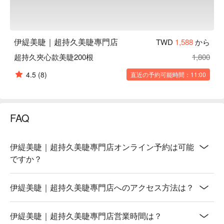
伊緹美睫｜超持久美睫專門店
TWD
1,588
から
超持久夾心款美睫200根
1,800
4.5
(8)
直近の予約可能時間：11:00
FAQ
伊緹美睫｜超持久美睫專門店オンライン予約は可能
ですか？
伊緹美睫｜超持久美睫專門店へのアクセス方法は？
伊緹美睫｜超持久美睫專門店営業時間は？