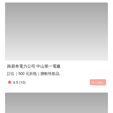
由挑選用餐組合。過程中也會協助烤肉，確保您能享受最佳風
味。

路易奇電力公司 中山第一電廠訂位、路易奇電力公司 中山第
一電廠優惠資訊立刻查看⬇︎
路易奇電力公司 中山第一電廠
訂位｜500 元折抵｜贈軟性飲品
4.5
(10)
売り切れ