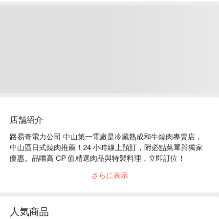
店舗紹介
路易奇電力公司 中山第一電廠是冷藏熟成和牛燒肉專賣店，
中山區日式燒肉推薦！24 小時線上預訂，附必點菜單與獨家
優惠。品嚐高 CP 值精選肉品與特製料理，立即訂位！

路易奇電力公司 中山第一電廠菜單必點：招牌極生和牛帕馬
さらに表示
森佐起司、真理丼、日本頂級和牛小排、美國極上生蛋拌牛
肉、日本頂級和牛月見金磚、頂級和牛牛舌 ( 厚切 )

路易奇電力公司 中山第一電廠評價：Google 4.7 星推薦

人気商品
路易奇電力公司 中山第一電廠推薦：沒有制式菜單，可以自