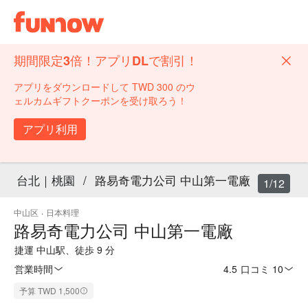
期間限定3倍！アプリDLで割引！
アプリをダウンロードして TWD 300 のウ
ェルカムギフトクーポンを受け取ろう！
アプリ利用
台北｜桃園
/
路易奇電力公司 中山第一電廠
1/12
中山区
·
日本料理
路易奇電力公司 中山第一電廠
捷運 中山駅、徒歩 9 分
営業時間
4.5
·
口コミ 10
予算 TWD 1,500