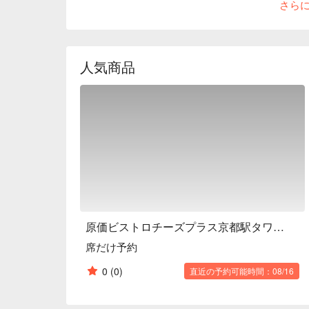
さら
taste better in the food, and deliver it as creative
prevent virus infection, our restaurant requires sta
provides alcohol for customers, and sprays virus-fr
※ This translation includes content generated by AI
人気商品
原価ビストロチーズプラス京都駅タワー前
席だけ予約
0
(0)
直近の予約可能時間：08/16