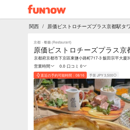
関西
/
原価ビストロチーズプラス京都駅タ
京都
·
餐廳 (Restaurant)
原価ビストロチーズプラス京
京都府京都市下京區東鹽小路町717-3 飯田宗平大廈3
営業時間
0.0
·
口コミ 0
直近の予約可能時間：08/16
予算 JPY 3,500