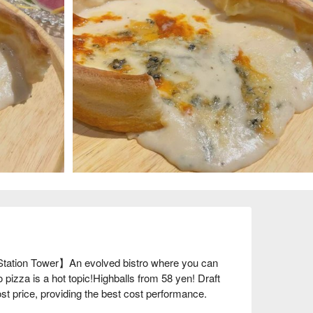
 Station Tower】An evolved bistro where you can 
 pizza is a hot topic!Highballs from 58 yen! Draft 
st price, providing the best cost performance. 
with cheese. We think about how to make cheese 