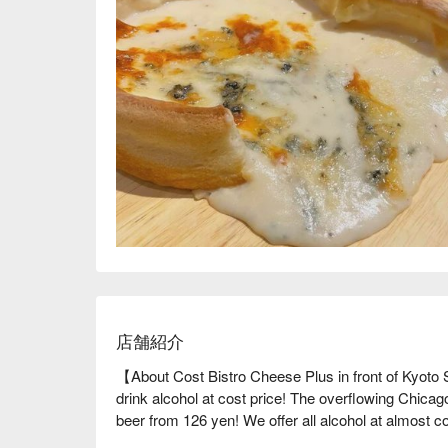
店舗紹介
【About Cost Bistro Cheese Plus in front of Kyoto
drink alcohol at cost price! The overflowing Chicago
beer from 126 yen! We offer all alcohol at almost co
The concept of the restaurant is something to do 