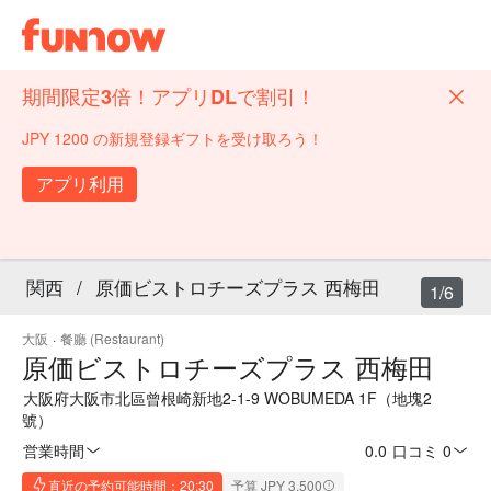
期間限定3倍！アプリDLで割引！
JPY 1200 の新規登録ギフトを受け取ろう！
アプリ利用
関西
/
原価ビストロチーズプラス 西梅田
1/6
大阪
·
餐廳 (Restaurant)
原価ビストロチーズプラス 西梅田
大阪府大阪市北區曾根崎新地2-1-9 WOBUMEDA 1F（地塊2
號）
営業時間
0.0
·
口コミ 0
直近の予約可能時間：20:30
予算 JPY 3,500