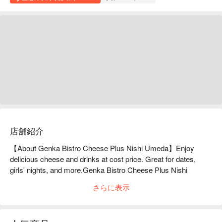
店舗紹介
【About Genka Bistro Cheese Plus Nishi Umeda】Enjoy 
delicious cheese and drinks at cost price. Great for dates, 
girls' nights, and more.Genka Bistro Cheese Plus Nishi 
Umeda offers drinks at cost price and exquisite dishes made 
さらに表示
with exquisite cheeses from around the world. The restaurant's 
recommendations include the Quattro Chicago Pizza, which is 
so overflowing with cheese that it's like a dam bursting when 