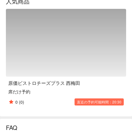
人気商品
you cut it, and the Raclette, made with rich Swiss cheese, both 
of which are irresistible for cheese lovers. Of course, there is 
also a wide range of non-cheese dishes available, including 
carpaccio, ajillo, and steak. It can be used in a variety of ways, 
such as for dates, girls' nights, and various banquets. Why not 
come and enjoy some delicious cheese and alcohol?

※ This translation includes content generated by AI.
原価ビストロチーズプラス 西梅田
席だけ予約
0
(0)
直近の予約可能時間：20:30
FAQ