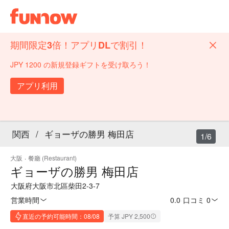
期間限定3倍！アプリDLで割引！
JPY 1200 の新規登録ギフトを受け取ろう！
アプリ利用
関西
/
ギョーザの勝男 梅田店
1/6
大阪
·
餐廳 (Restaurant)
ギョーザの勝男 梅田店
大阪府大阪市北區柴田2-3-7
営業時間
0.0
·
口コミ 0
直近の予約可能時間：08/08
予算 JPY 2,500