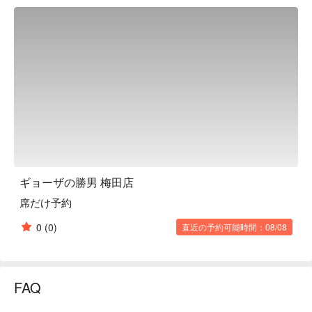
ingredients through our own unique routes and are particular 
about value. Please eat, drink and enjoy until you're satisfied!

※ This translation includes content generated by AI.
ギョーザの勝男 梅田店
席だけ予約
0
(0)
直近の予約可能時間：08/08
FAQ