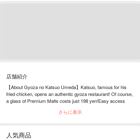
店舗紹介
【About Gyoza no Katsuo Umeda】Katsuo, famous for his 
fried chicken, opens an authentic gyoza restaurant! Of course, 
a glass of Premium Malts costs just 198 yen!Easy access 
from Umeda and Osaka Station! The deep-fried chicken is 
さらに表示
made with the secret sauce of the long-established "Bungoya" 
restaurant, and the "crispy bite-sized gyoza" is so delicious 
you'll end up eating too much. The delicious meat and strong 
人気商品
garlic flavor will definitely make you addicted! We source our 