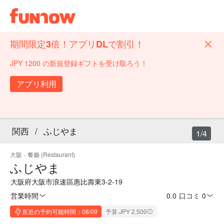
期間限定3倍！アプリDLで割引！
JPY 1200 の新規登録ギフトを受け取ろう！
アプリ利用
関西
/
ふじやま
1/4
大阪
·
餐廳 (Restaurant)
ふじやま
大阪府大阪市浪速區惠比壽東3-2-19
営業時間
0.0
·
口コミ 0
直近の予約可能時間：08/09
予算 JPY 2,500