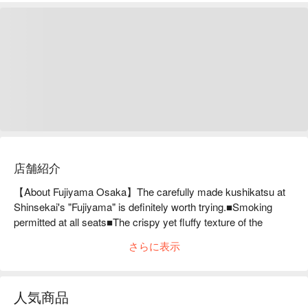
店舗紹介
【About Fujiyama Osaka】The carefully made kushikatsu at 
Shinsekai's "Fujiyama" is definitely worth trying.■Smoking 
permitted at all seats■The crispy yet fluffy texture of the 
kushikatsu at Fujiyama in Shinsekai, Osaka is irresistible!! The 
さらに表示
slightly sweet batter and secret sauce go perfectly together!! In 
addition to kushikatsu, you can enjoy a wide variety of dishes 
at reasonable prices, including our speciality horumon dishes, 
人気商品
representative konamon dishes, okonomiyaki with fragrant 