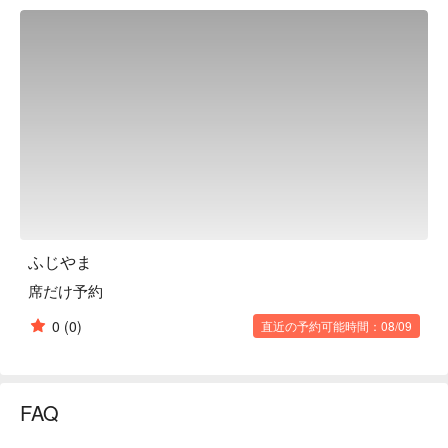
sauce, and other authentic specialties. We look forward to 
welcoming you.

※ This translation includes content generated by AI.
ふじやま
席だけ予約
0
(0)
直近の予約可能時間：08/09
FAQ