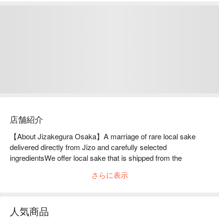
店舗紹介
【About Jizakegura Osaka】A marriage of rare local sake 
delivered directly from Jizo and carefully selected 
ingredientsWe offer local sake that is shipped from the 
Japanese Jizo in the basement of our restaurant without any 
さらに表示
outside light. As for ingredients, we keep costs down by 
shipping them directly from the source, so we can offer them 
at reasonable prices. Please feel free to enjoy our rare local 
人気商品
sake and carefully selected ingredients.
