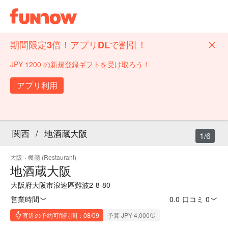
期間限定3倍！アプリDLで割引！
JPY 1200 の新規登録ギフトを受け取ろう！
アプリ利用
関西
/
地酒蔵大阪
1/6
大阪
·
餐廳 (Restaurant)
地酒蔵大阪
大阪府大阪市浪速區難波2-8-80
営業時間
0.0
·
口コミ 0
直近の予約可能時間：08/09
予算 JPY 4,000