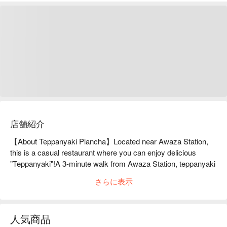
店舗紹介
【About Teppanyaki Plancha】Located near Awaza Station, 
this is a casual restaurant where you can enjoy delicious 
"Teppanyaki"!A 3-minute walk from Awaza Station, teppanyaki 
restaurant [PLANCHA]. The stylish interior, where you can 
さらに表示
enjoy the immersive atmosphere of the open kitchen, is sure 
to make female customers feel at ease. We offer carefully 
selected ingredients delivered directly from the source, which 
人気商品
is unique to teppanyaki. We also offer plum wine and sake, 