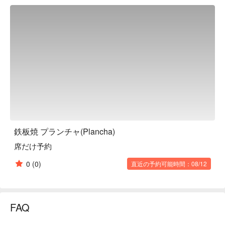
which are popular among women, as well as reasonably 
priced wine. Perfect for dates and girls' nights! We also accept 
reservations for private parties, so please feel free to contact 
us. Enjoy a new style of "teppanyaki cuisine x skewer cuisine."

※ This translation includes content generated by AI.
鉄板焼 プランチャ(Plancha)
席だけ予約
0
(0)
直近の予約可能時間：08/12
FAQ