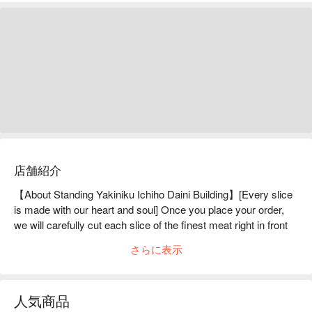
店舗紹介
【About Standing Yakiniku Ichiho Daini Building】[Every slice 
is made with our heart and soul] Once you place your order, 
we will carefully cut each slice of the finest meat right in front 
of you.We select only the best meat that arrives that day, and 
さらに表示
change the special meat on the wooden menu! Therefore, you 
can enjoy different special meat every time you visit! We 
carefully cut each piece of meat in front of you after receiving 
人気商品
your order, so you can enjoy the deliciousness of each piece! 