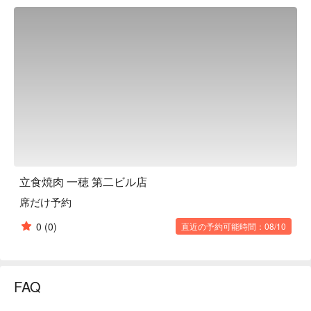
You can also order just one piece, so even if you are alone or 
with a small group, you can feel free to come and enjoy our 
restaurant!

※ This translation includes content generated by AI.
立食焼肉 一穂 第二ビル店
席だけ予約
0
(0)
直近の予約可能時間：08/10
FAQ