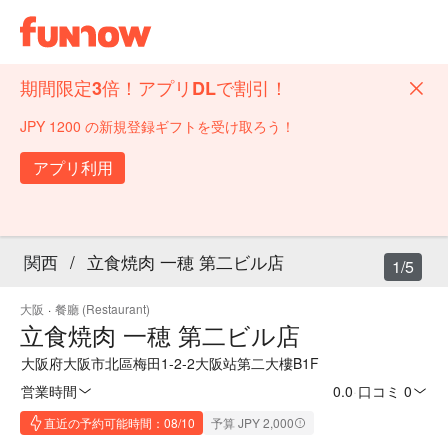
期間限定3倍！アプリDLで割引！
JPY 1200 の新規登録ギフトを受け取ろう！
アプリ利用
関西
/
立食焼肉 一穂 第二ビル店
1/5
大阪
·
餐廳 (Restaurant)
立食焼肉 一穂 第二ビル店
大阪府大阪市北區梅田1-2-2大阪站第二大樓B1F
営業時間
0.0
·
口コミ 0
直近の予約可能時間：08/10
予算 JPY 2,000