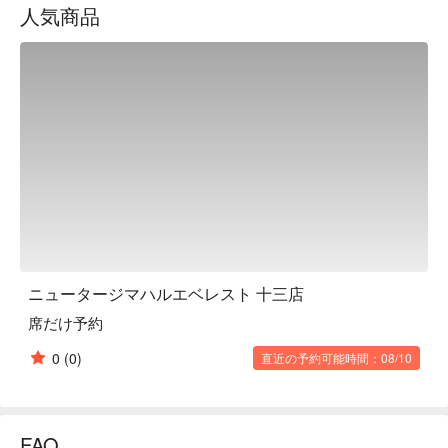
人気商品
Nepalese-style spices, such as curry and tandoori chicken. 
Another attraction is that the tandoori and naan are baked in a 
pot imported from India, and they are particular about the taste 
being as close to the real thing as possible. They will also 
gladly assist you with adjusting the spiciness. With an exotic 
atmosphere, this restaurant is suitable for a variety of 
occasions, from dates to family meals.

※ This translation includes content generated by AI.
ニュータージマハルエベレスト 十三店
席だけ予約
0
(0)
直近の予約可能時間：08/10
FAQ