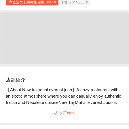
直近の予約可能時間：08/10
予算 JPY 1,500
店舗紹介
【About New tajmahal everest juso】A cozy restaurant with 
an exotic atmosphere where you can casually enjoy authentic 
Indian and Nepalese cuisineNew Taj Mahal Everest Juso is 
located near Juso Station on the Hankyu Line. This restaurant 
さらに表示
serves exquisite Indian and Nepalese cuisine prepared by a 
Nepalese chef who has honed his skills locally and has a 
proud career. You can enjoy dishes made with exquisite 