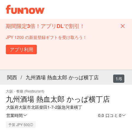
期間限定3倍！アプリDLで割引！
JPY 1200 の新規登録ギフトを受け取ろう！
アプリ利用
関西
/
九州酒場 熱血太郎 かっぱ横丁店
1/6
大阪
·
餐廳 (Restaurant)
九州酒場 熱血太郎 かっぱ横丁店
大阪府大阪市北區柴田1-7-2阪急河童橫丁
営業時間
0.0
·
口コミ 0
予算 JPY 500