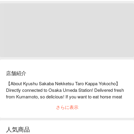
店舗紹介
【About Kyushu Sakaba Nekketsu Taro Kappa Yokocho】
Directly connected to Osaka Umeda Station! Delivered fresh 
from Kumamoto, so delicious! If you want to eat horse meat 
dishes, try Nekketsu TaroKyushu Sakaba Nekketsu Taro 
さらに表示
Kappa Yokocho Branch is a 3-minute walk from Osaka 
Umeda Station on the Hankyu Lines. Delivered directly from 
Kyushu! You can enjoy Kyushu's local cuisine here in Osaka. 
人気商品
The specialty is horse meat dishes delivered directly from 