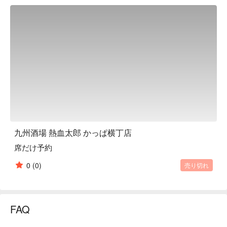
Kumamoto. All of the horse meat dishes, including fresh horse 
sashimi, stewed horse tendons, and horse ham, are delicious! 
If you want to enjoy everything, we recommend the Nekketsu 
course, which includes all-you-can-drink! All of our staff look 
forward to welcoming you to our restaurant.

※ This translation includes content generated by AI.
九州酒場 熱血太郎 かっぱ横丁店
席だけ予約
0
(0)
売り切れ
FAQ