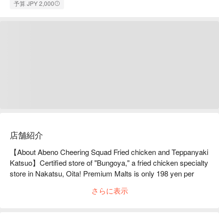
予算 JPY 2,000
店舗紹介
【About Abeno Cheering Squad Fried chicken and Teppanyaki 
Katsuo】Certified store of "Bungoya," a fried chicken specialty 
store in Nakatsu, Oita! Premium Malts is only 198 yen per 
glass, any time, any number of glasses!Abeno Oen-dan Oita 
さらに表示
Karaage and Teppanyaki Katsuo is a 5-minute walk from 
Tennoji Station. We're prepared to go into the red! Our 
restaurant sources ingredients through unique routes and is 