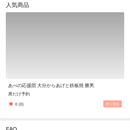
人気商品
particular about value, so both food and drinks are very 
reasonably priced. No matter how many glasses you drink, 
Premium Malt's draft beer is only 198 yen and highballs are 
only 165 yen - extremely cheap. We also offer an all-you-can-
eat course of authentic fried chicken, approved by Bungoya, a 
fried chicken specialty restaurant in Nakatsu, Oita, the holy 
land of fried chicken. Eat, drink and enjoy to your heart's 
content. All our staff look forward to welcoming you.

※ This translation includes content generated by AI.
あべの応援団 大分からあげと鉄板焼 勝男
席だけ予約
0
(0)
売り切れ
FAQ