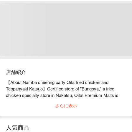
店舗紹介
【About Namba cheering party Oita fried chicken and 
Teppanyaki Katsuo】Certified store of "Bungoya," a fried 
chicken specialty store in Nakatsu, Oita! Premium Malts is 
only 198 yen per glass, any time, any number of 
さらに表示
glasses!Namba Oen-dan Oita Karaage and Teppanyaki 
Katsuo is a 3-minute walk from Namba Station on all lines. 
We're prepared to go into the red! Our restaurant sources 
人気商品
ingredients through unique routes and is particular about value, 