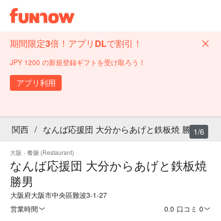
期間限定3倍！アプリDLで割引！
JPY 1200 の新規登録ギフトを受け取ろう！
アプリ利用
関西
/
なんば応援団 大分からあげと鉄板焼 勝男
1/6
大阪
·
餐廳 (Restaurant)
なんば応援団 大分からあげと鉄板焼
勝男
大阪府大阪市中央區難波3-1-27
営業時間
0.0
·
口コミ 0