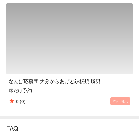
so both food and drinks are very reasonably priced. No matter 
how many glasses you drink, Premium Malt's draft beer is 
only 198 yen and highballs are only 165 yen - super cheap. We 
also offer an all-you-can-eat course that includes authentic 
fried chicken, approved by Bungoya, a fried chicken specialty 
restaurant in Nakatsu, Oita, the holy land of fried chicken. 
Enjoy eating, drinking and having fun to your heart's content. 
All our staff look forward to welcoming you.

※ This translation includes content generated by AI.
なんば応援団 大分からあげと鉄板焼 勝男
席だけ予約
0
(0)
売り切れ
FAQ