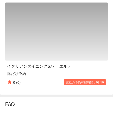
vegetables, without destroying the original nutrients of the 
ingredients. Their signature dishes, such as the delicious 
[Japanese Black Beef Tagliata] and the delicious [Omu Spa], 
go perfectly with Montenegrin wines. The restaurant has 
private sofa seats, table seats, and counter seats, making it a 
great place for dates and group dates.

※ This translation includes content generated by AI.
イタリアンダイニング&バー エルデ
席だけ予約
0
(0)
直近の予約可能時間：08/10
FAQ