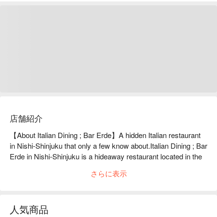
店舗紹介
【About Italian Dining ; Bar Erde】A hidden Italian restaurant 
in Nishi-Shinjuku that only a few know about.Italian Dining ; Bar 
Erde in Nishi-Shinjuku is a hideaway restaurant located in the 
basement. Once you go down the stairs, you will find a 
さらに表示
luxurious yet relaxing space. What makes this restaurant 
special is that it has a registered dietitian with experience as a 
trainer on staff. They cook the ingredients, including meat and 
人気商品
fish from some of the country's leading ranches and seasonal 