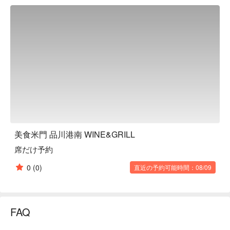
ingredients discovered from all over the country along with 
wines carefully selected by our sommelier.

※ This translation includes content generated by AI.
美食米門 品川港南 WINE&GRILL
席だけ予約
0
(0)
直近の予約可能時間：08/09
FAQ