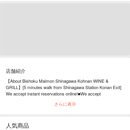
店舗紹介
【About Bishoku Maimon Shinagawa Kohnan WINE & 
GRILL】[5 minutes walk from Shinagawa Station Konan Exit] 
We accept instant reservations online!■We accept 
reservations for 8 private rooms for 2 people or more! (3 
さらに表示
rooms for 2-4 people, 5 rooms for 4-8 people) You can enjoy 
authentic Japanese cuisine that represents the essence of 
Japanese cuisine, using high-quality ingredients that Japan is 
人気商品
proud of and cooked in a simple way. Please enjoy gourmet 