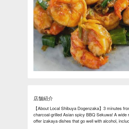
店舗紹介
【About Local Shibuya Dogenzaka】3 minutes from S
charcoal-grilled Asian spicy BBQ Sekuwa! A wide r
offer izakaya dishes that go well with alcohol, incl
chicken seasoned with a unique blend of spices, a