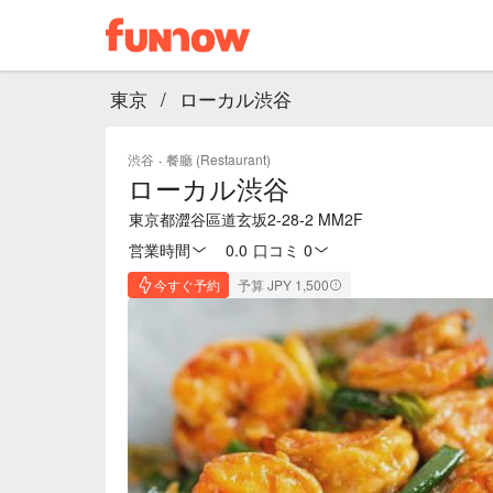
東京
/
ローカル渋谷
渋谷
·
餐廳 (Restaurant)
ローカル渋谷
東京都澀谷區道玄坂2-28-2 MM2F
営業時間
0.0
·
口コミ 0
今すぐ予約
予算 JPY 1,500