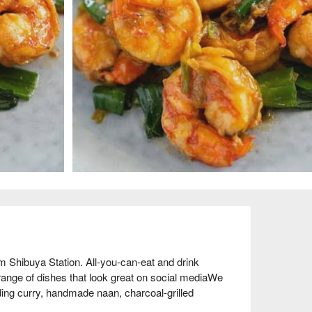
hibuya Station. All-you-can-eat and drink 
ange of dishes that look great on social mediaWe 
uding curry, handmade naan, charcoal-grilled 
nd dumplings called "MOMO." Lunch is available 