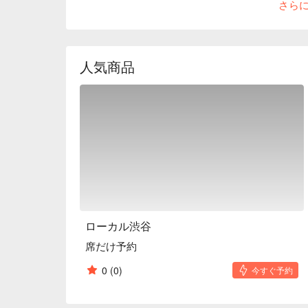
さら
from 500 yen. The stylish restaurant with an exotic f
seats separated by curtains, free Wi-Fi, and power o
also as a cafe or work space.

※ This translation includes content generated by AI
人気商品
ローカル渋谷
席だけ予約
0
(0)
今すぐ予約