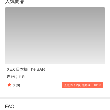
人気商品
Salvatore Cuomo at "Salvatore Cuomo Bros." Please enjoy a 
special time at [XEX Nihonbashi].

※ This translation includes content generated by AI.
XEX 日本橋 The BAR
席だけ予約
0
(0)
直近の予約可能時間：18:00
FAQ