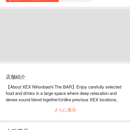
店舗紹介
【About XEX Nihonbashi The BAR】Enjoy carefully selected 
food and drinks in a large space where deep relaxation and 
dense sound blend together!Unlike previous XEX locations, 
the interior of the store is centered around "The BAR." 

さらに表示
The powerful live sound goes beyond the concept of 
background music and envelops the special space. Of course, 
you can enjoy Italian cuisine produced by Grand Chef 