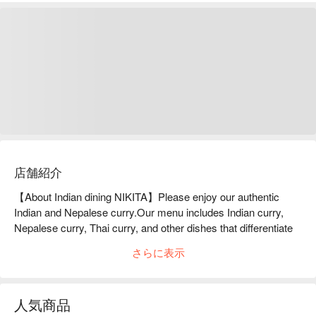
店舗紹介
【About Indian dining NIKITA】Please enjoy our authentic 
Indian and Nepalese curry.Our menu includes Indian curry, 
Nepalese curry, Thai curry, and other dishes that differentiate 
us from other restaurants, and we have created authentic 
さらに表示
flavors that are unique to our restaurant. Of course, you can 
also adjust the spiciness to suit Japanese tastes, such as 
mild.

人気商品
※ This translation includes content generated by AI.