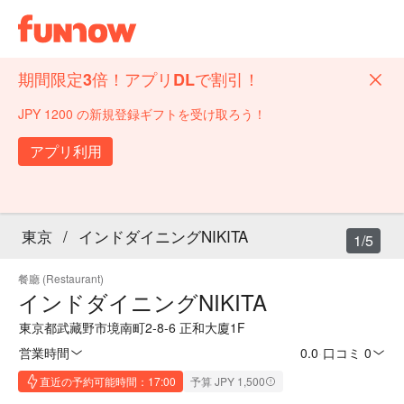
期間限定3倍！アプリDLで割引！
JPY 1200 の新規登録ギフトを受け取ろう！
アプリ利用
東京
/
インドダイニングNIKITA
1/5
餐廳 (Restaurant)
インドダイニングNIKITA
東京都武藏野市境南町2-8-6 正和大廈1F
営業時間
0.0
·
口コミ 0
直近の予約可能時間：17:00
予算 JPY 1,500