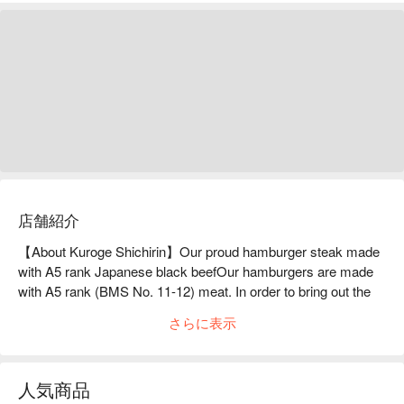
店舗紹介
【About Kuroge Shichirin】Our proud hamburger steak made 
with A5 rank Japanese black beefOur hamburgers are made 
with A5 rank (BMS No. 11-12) meat. In order to bring out the 
natural flavor of the very limited amount of high-quality meat, 
さらに表示
we basically serve it rare, with a crispy outside and soft inside! 
Enjoy it with our homemade rich demi-glace sauce. Please 
feel free to ask our staff how you would like it cooked.

人気商品
※ This translation includes content generated by AI.