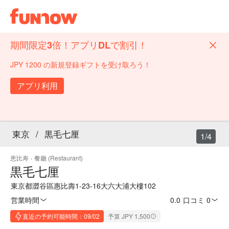
期間限定3倍！アプリDLで割引！
JPY 1200 の新規登録ギフトを受け取ろう！
アプリ利用
東京
/
黒毛七厘
1/4
恵比寿
·
餐廳 (Restaurant)
黒毛七厘
東京都澀谷區惠比壽1-23-16大六大浦大樓102
営業時間
0.0
·
口コミ 0
直近の予約可能時間：09/02
予算 JPY 1,500