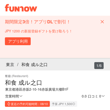
期間限定3倍！アプリDLで割引！
JPY 1200 の新規登録ギフトを受け取ろう！
アプリ利用
東京
/
和食 成ル之口
1/6
餐廳 (Restaurant)
和食 成ル之口
東京都港區赤坂2-10-16赤坂廣場大樓B1F
営業時間
0.0
·
口コミ 0
直近の予約可能時間：08/10
予算 JPY 1,500