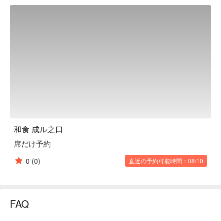
with our homemade salt ponzu sauce. We also have a wide 
selection of dishes using seasonal ingredients and sake from 
various regions. Dishes are also available for takeout.

※ This translation includes content generated by AI.
和食 成ル之口
席だけ予約
0
(0)
直近の予約可能時間：08/10
FAQ