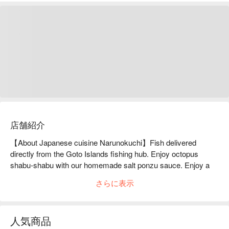
店舗紹介
【About Japanese cuisine Narunokuchi】Fish delivered 
directly from the Goto Islands fishing hub. Enjoy octopus 
shabu-shabu with our homemade salt ponzu sauce. Enjoy a 
variety of Japanese sake.The fish is delivered directly from the 
さらに表示
fishing company in the Goto Islands, Nagasaki. Natural 
seasonal fish is air-shipped. The octopus for the tako shabu-
shabu is Mizutako (water octopus) from Shikabe, Hokkaido. 
人気商品
Enjoy the freshly caught octopus, boiled briefly and served 