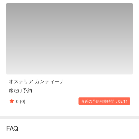
are also carefully considered to harmonize with the wine to 
your heart's content. There is also a large selection of natural 
Italian organic wines carefully selected by a sommelier. The 
taste is natural and seeps into your body. It is also fun to hear 
the chef and sommelier tell you about the philosophy and 
attention to detail behind the winemaking process. You can 
also compare wines by the glass, so you can look forward to 
new encounters.

※ This translation includes content generated by AI.
オステリア カンティーナ
席だけ予約
0
(0)
直近の予約可能時間：08/11
FAQ