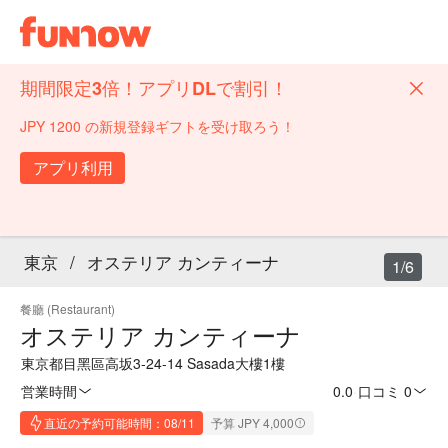
期間限定3倍！アプリDLで割引！
JPY 1200 の新規登録ギフトを受け取ろう！
アプリ利用
東京
/
オステリア カンティーナ
1/6
餐廳 (Restaurant)
オステリア カンティーナ
東京都目黑區高坂3-24-14 Sasada大樓1樓
営業時間
0.0
·
口コミ 0
直近の予約可能時間：08/11
予算 JPY 4,000