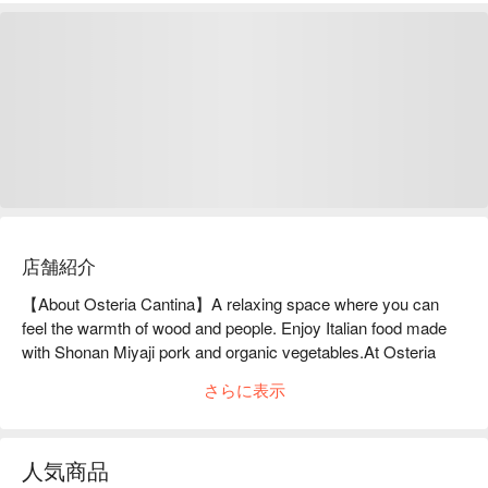
店舗紹介
【About Osteria Cantina】A relaxing space where you can 
feel the warmth of wood and people. Enjoy Italian food made 
with Shonan Miyaji pork and organic vegetables.At Osteria 
Cantina, you can casually enjoy Italian cuisine made with 
さらに表示
healthy ingredients. You can spend a peaceful time in a space 
filled with smiles and warm wood. The dishes bring out the 
best in the ingredients, such as the lovingly raised Shonan 
人気商品
Miyaji pork and organic vegetables. You can enjoy meals that 