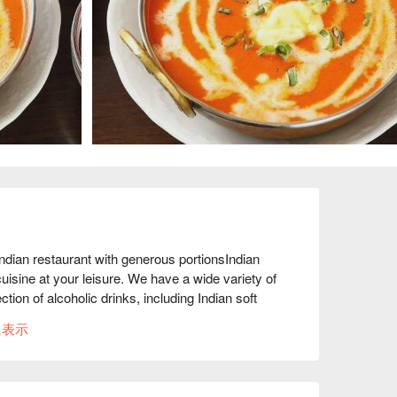
dian restaurant with generous portionsIndian 
isine at your leisure. We have a wide variety of 
ion of alcoholic drinks, including Indian soft 
に表示
.