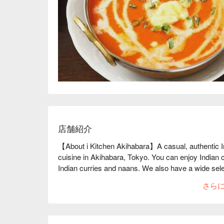
店舗紹介
【About i Kitchen Akihabara】A casual, authentic In
cuisine in Akihabara, Tokyo. You can enjoy Indian cu
Indian curries and naans. We also have a wide select
drinks, cocktails, and sours.

さら
※ This translation includes content generated by AI