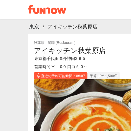
東京
/
アイキッチン秋葉原店
秋葉原
·
餐廳 (Restaurant)
アイキッチン秋葉原店
東京都千代田區外神田3-6-5
営業時間
0.0
·
口コミ 0
直近の予約可能時間：08/07
予算 JPY 1,500