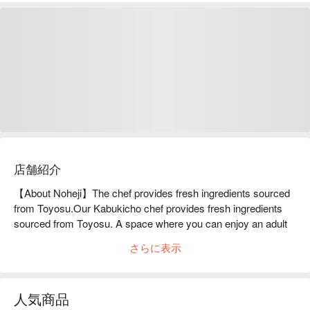
店舗紹介
【About Noheji】The chef provides fresh ingredients sourced 
from Toyosu.Our Kabukicho chef provides fresh ingredients 
sourced from Toyosu. A space where you can enjoy an adult 
atmosphere away from the hustle and bustle of Shinjuku. The 
さらに表示
dishes are presented in a way that reflects the seasons, using 
fresh ingredients available that day. Please enjoy the seasonal 
flavors. Our restaurant is perfect for entertaining, girls' nights, 
人気商品
and various other occasions.
