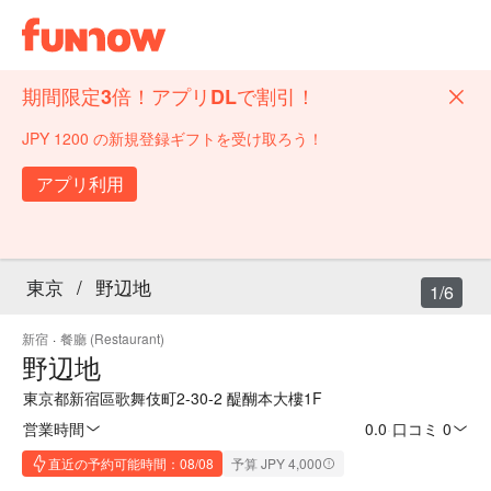
期間限定3倍！アプリDLで割引！
JPY 1200 の新規登録ギフトを受け取ろう！
アプリ利用
東京
/
野辺地
1/6
新宿
·
餐廳 (Restaurant)
野辺地
東京都新宿區歌舞伎町2-30-2 醍醐本大樓1F
営業時間
0.0
·
口コミ 0
直近の予約可能時間：08/08
予算 JPY 4,000