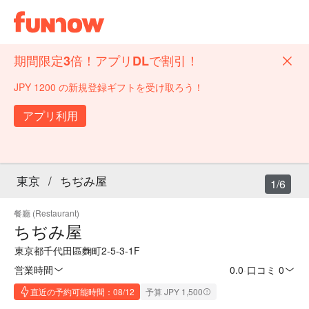
期間限定3倍！アプリDLで割引！
JPY 1200 の新規登録ギフトを受け取ろう！
アプリ利用
東京
/
ちぢみ屋
1/6
餐廳 (Restaurant)
ちぢみ屋
東京都千代田區麴町2-5-3-1F
営業時間
0.0
·
口コミ 0
直近の予約可能時間：08/12
予算 JPY 1,500