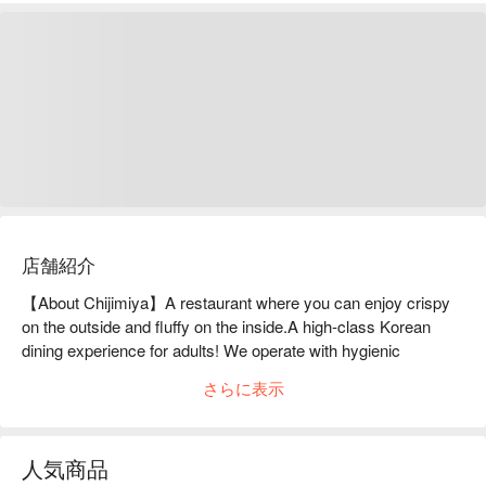
店舗紹介
【About Chijimiya】A restaurant where you can enjoy crispy 
on the outside and fluffy on the inside.A high-class Korean 
dining experience for adults! We operate with hygienic 
management in mind. All drinks are half price until the end of 
さらに表示
December. Our specialty is seafood chijimi and bulgogi!

※ This translation includes content generated by AI.
人気商品