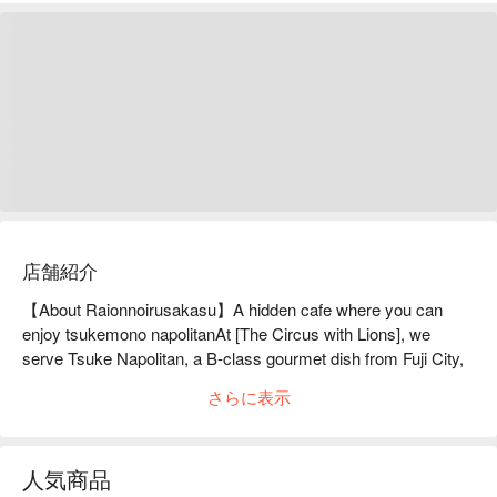
店舗紹介
【About Raionnoirusakasu】A hidden cafe where you can 
enjoy tsukemono napolitanAt [The Circus with Lions], we 
serve Tsuke Napolitan, a B-class gourmet dish from Fuji City, 
Shizuoka Prefecture. The interior of the restaurant is decorated 
さらに表示
mainly with Western books and antique furniture, and there is 
also terrace seating. This is a hideaway cafe and dining bar 
where you can enjoy seasonal select menus, creative dishes, 
人気商品
and exquisite desserts made by the manager, who used to be 