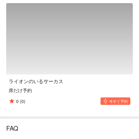
a patisserie.

※ This translation includes content generated by AI.
ライオンのいるサーカス
席だけ予約
0
(0)
今すぐ予約
FAQ