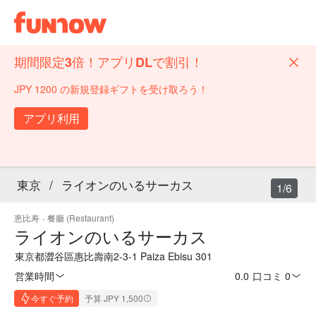
期間限定3倍！アプリDLで割引！
JPY 1200 の新規登録ギフトを受け取ろう！
アプリ利用
東京
/
ライオンのいるサーカス
1/6
恵比寿
·
餐廳 (Restaurant)
ライオンのいるサーカス
東京都澀谷區惠比壽南2-3-1 Paiza Ebisu 301
営業時間
0.0
·
口コミ 0
今すぐ予約
予算 JPY 1,500