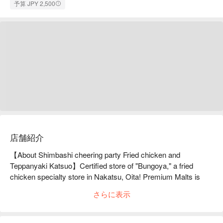
予算 JPY 2,500
店舗紹介
【About Shimbashi cheering party Fried chicken and 
Teppanyaki Katsuo】Certified store of "Bungoya," a fried 
chicken specialty store in Nakatsu, Oita! Premium Malts is 
only 198 yen per glass, any time, any number of 
さらに表示
glasses!Shinbashi Oen-dan Oita Karaage and Teppanyaki 
Katsuo is a 3-minute walk from Shinbashi Station. We're 
prepared to go into the red! Our restaurant sources ingredients 