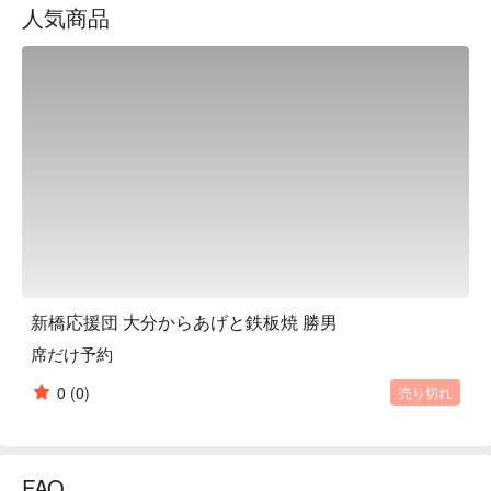
人気商品
through unique routes and is particular about value, so both 
food and drinks are very reasonably priced. No matter how 
many glasses you drink, Premium Malt's draft beer is only 198 
yen and highballs are only 165 yen - super cheap. We also 
offer an all-you-can-eat course of authentic fried chicken, 
approved by Bungoya, a fried chicken specialty restaurant in 
Nakatsu, Oita, the holy land of fried chicken. Eat, drink and 
enjoy to your heart's content. All our staff look forward to 
welcoming you.

※ This translation includes content generated by AI.
新橋応援団 大分からあげと鉄板焼 勝男
席だけ予約
0
(0)
売り切れ
FAQ