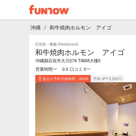
沖縄
/
和牛焼肉ホルモン アイゴ
石垣島
·
餐廳 (Restaurant)
和牛焼肉ホルモン アイゴ
沖繩縣石垣市大川278 TAMA大樓II
営業時間
0.0
·
口コミ 0
直近の予約可能時間：08/08
予算 JPY 5,500