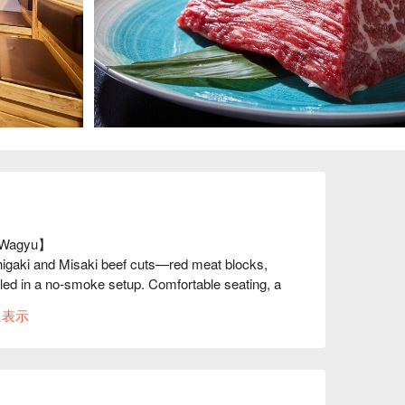
 Wagyu】

higaki and Misaki beef cuts—red meat blocks, 
led in a no-smoke setup. Comfortable seating, a 
or yakiniku lovers.
に表示