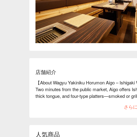
店舗紹介
【About Wagyu Yakiniku Horumon Aigo – Ishigaki
Two minutes from the public market, Aigo offers Is
thick tongue, and four-type platters—smoked or gril
2-minute walk, and top-tier quality make it a must f
さら
人気商品