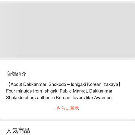
店舗紹介
【About Dakkanmari Shokudo – Ishigaki Korean Izakaya】

Four minutes from Ishigaki Public Market, Dakkanmari 
Shokudo offers authentic Korean flavors like Awamori-
marinated dakgalbi and classic samgyeopsal in a fun, casual 
さらに表示
stand-up style. Table seating is also available for gatherings, 
making it ideal for girls’ nights or date nights on Ishigaki.
人気商品