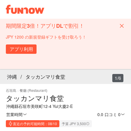
期間限定3倍！アプリDLで割引！
JPY 1200 の新規登録ギフトを受け取ろう！
アプリ利用
沖縄
/
タッカンマリ食堂
1/6
石垣島
·
餐廳 (Restaurant)
タッカンマリ食堂
沖繩縣石垣市美咲町12-4 Yui大廈2-E
営業時間
0.0
·
口コミ 0
直近の予約可能時間：08/10
予算 JPY 3,500