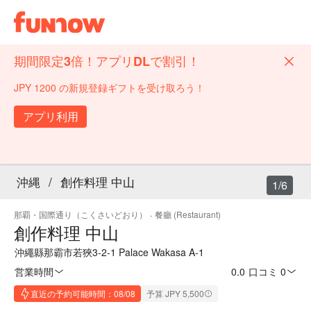
期間限定3倍！アプリDLで割引！
JPY 1200 の新規登録ギフトを受け取ろう！
アプリ利用
沖縄
/
創作料理 中山
1/6
那覇・国際通り（こくさいどおり）
·
餐廳 (Restaurant)
創作料理 中山
沖繩縣那霸市若狹3-2-1 Palace Wakasa A-1
営業時間
0.0
·
口コミ 0
直近の予約可能時間：08/08
予算 JPY 5,500