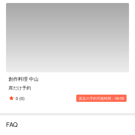
【Signature Dishes】

Japanese-Style Bagna Cauda｜Fresh vegetables with a twist 
of tuna and bonito lees

Garlic Shrimp｜Ocean-rich broth and aromatic garlic, perfectly 
balanced

Kumamoto Horse Sashimi｜Delicately textured, uniquely 
Japanese delicacy

【More Recommendations】

Close to Miebashi Station, chic interiors, and an ever-evolving 
sake list make Nakayama a top choice for creative fine dining.
創作料理 中山
席だけ予約
0
(0)
直近の予約可能時間：08/08
FAQ