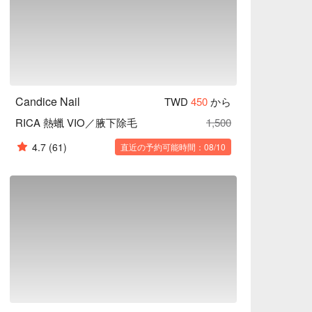
Candice Nail
TWD
450
から
RICA 熱蠟 VIO／腋下除毛
1,500
4.7
(61)
直近の予約可能時間：08/10