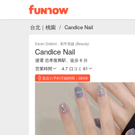
台北｜桃園
/
Candice Nail
Da'an District
·
美甲美睫 (Beauty)
Candice Nail
捷運 忠孝復興駅、徒歩 6 分
営業時間
4.7
·
口コミ 61
直近の予約可能時間：08/08