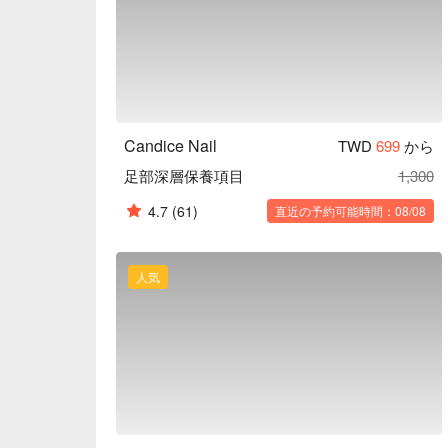
Candice Nail
TWD
699
から
足部深層保養項目
1,300
4.7
(61)
直近の予約可能時間：08/08
人気