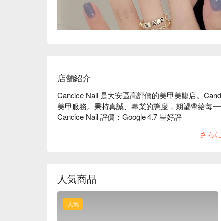
店舗紹介
Candice Nail 是大安區高評價的美甲美睫店。Ca
美甲服務。秉持真誠、專業的態度，期望帶給每一
Candice Nail 評價：Google 4.7 星好評

Candice Nail 服務：我們提供美甲等服務

さら
Candice Nail 推薦：店內環境明亮寬敞、
享受服務。

人気商品
人気