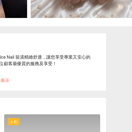
ndice Nail 裝潢精緻舒適，讓您享受專業又安心的
位顧客最優質的服務及享受！

に表示
優雅舒適，粉色大理石系裝潢讓每個顧客都能身心愉悅的
Candice Nail 預約、Candice Nail 價格、Candice Nail 優惠立刻查看 ⬇︎	
人気