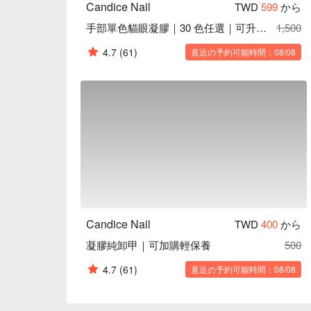
Candice Nail
TWD
599
から
手部單色貓眼凝膠｜30 色任選｜可升級足部
1,500
4.7
(61)
直近の予約可能時間：08/08
Candice Nail
TWD
400
から
凝膠純卸甲｜可加購輕保養
500
4.7
(61)
直近の予約可能時間：08/08