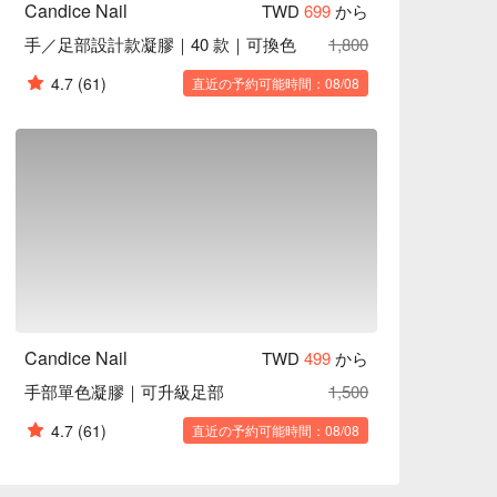
Candice Nail
TWD
699
から
手／足部設計款凝膠｜40 款｜可換色
1,800
4.7
(61)
直近の予約可能時間：08/08
Candice Nail
TWD
499
から
手部單色凝膠｜可升級足部
1,500
4.7
(61)
直近の予約可能時間：08/08