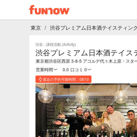
東京
/
渋谷プレミアム日本酒テイスティン
渋谷
·
課程活動 (Activity)
渋谷プレミアム日本酒テイス
東京都渋谷区西原 3-8-5 アコルデ代々木上原・ス
営業時間
0.0
·
口コミ 0
直近の予約可能時間：08/10