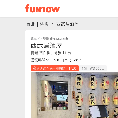
台北｜桃園
/
西武居酒屋
萬華区
·
餐廳 (Restaurant)
西武居酒屋
捷運 西門駅、徒歩 11 分
営業時間
5.0
·
口コミ 50
直近の予約可能時間：17:30
予算 TWD 500