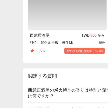
🍳 主廚推薦

【生牛肉沙拉】牛肉生鮮，沙拉清脆爽口

【鮭魚炒飯】鮭魚嫩滑，米飯粒粒分明

【和風炒烏龍】烏龍麵滑順，醬汁濃郁入味

【蒜香腐皮】腐皮酥脆，蒜香撲鼻

【明太子山藥】山藥細膩，明太子鹹香濃厚

西武居酒屋
TWD
350
から
訂位｜500 元折抵｜贈生啤
500
🥤 特色飲品

【生啤】清新爽口，微苦回甘

5
(50)
直近の予約可能時間：17:30
【各類酒水】香氣豐富，層次多樣

💡 未成年請勿飲酒；禁止酒駕
関連する質問
西武居酒屋の炭火焼きの香りは特別と聞
は何ですか？