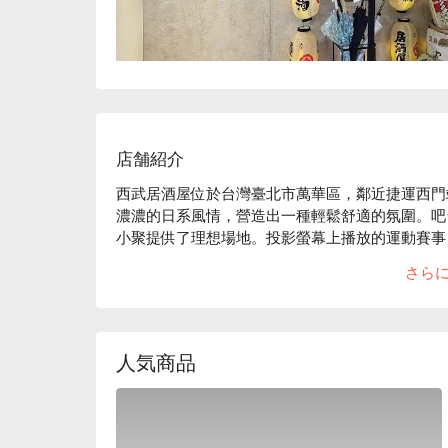
店舗紹介
西武居酒屋位於台灣臺北市萬華區，鄰近捷運西門站
濃濃的日系風情，營造出一種輕鬆舒適的氛圍。吧
小聚提供了理想場地。投影螢幕上播放的運動賽事
於一片溫暖的聚會空間。

さら
在這樣的氛圍中，生牛肉沙拉、鮭魚炒飯和和風炒
些精心準備的菜色，無疑為每一次的相聚增添了更
人気商品
🤩 玩樂情報

人均消費：均消 TWD 500

適合情境：一人獨享、多人聚餐、日常餐廳、酒吧
貼心服務：寵物友善
