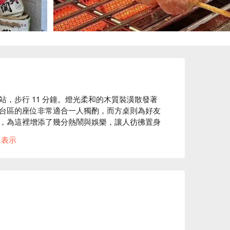
，步行 11 分鐘。燈光柔和的木質裝潢散發著
台區的座位非常適合一人獨酌，而方桌則為好友
，為這裡增添了幾分熱鬧與娛樂，讓人彷彿置身
に表示
烏龍成為提升聚會或用餐體驗的完美催化劑。這
多的美好回憶。

、朋友聚餐
