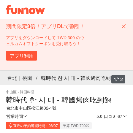
期間限定3倍！アプリDLで割引！
アプリをダウンロードして TWD 300 のウ
ェルカムギフトクーポンを受け取ろう！
アプリ利用
台北｜桃園
/
韓時代 한 시 대 - 韓國烤肉吃到飽
1/12
中山区
·
韓国料理
韓時代 한 시 대 - 韓國烤肉吃到飽
台北市中山區松江路32-1號
営業時間
5.0
·
口コミ 67
直近の予約可能時間：08/07
予算 TWD 700