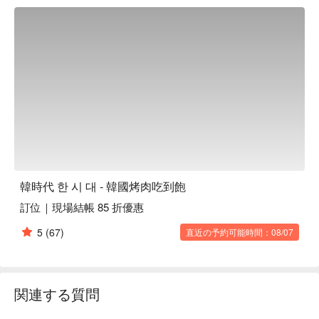
美催化劑，讓聚會的每一刻都充滿微醺的愉悅與放鬆。

🤩 玩樂情報

平日吃到飽（午 / 晚）：TWD 599 / 726

假日吃到飽：TWD 726

適合情境：多人聚餐、日常餐廳、家庭聚餐、朋友聚餐、傳統
美味、午餐、晚餐

貼心服務：吃到飽、肉食主義、爽吃海鮮、親子友善

🍳 主廚推薦

【豬五花】新鮮豬肉切片，鎖住肉汁，微焦香酥

【牛五花】純淨無腥味，肉質厚實飽滿，入口即化

韓時代 한 시 대 - 韓國烤肉吃到飽
【海鮮煎餅】海味鮮美，外皮金黃酥脆

訂位｜現場結帳 85 折優惠
【韓式水拌冷麵】麵條勁道，湯汁清爽解膩

【蔘雞湯】藥膳滋補，湯頭濃郁

5
(67)
直近の予約可能時間：08/07
🍽️ 口碑必點

【厚切豬五花】肉質豐腴，烤得恰到好處

【梅花豬】肉質滑嫩，帶有自然甜味

関連する質問
【無骨雞腿】嫩滑多汁，香味四溢

【醃排骨】醬香入味，肉質鮮嫩
