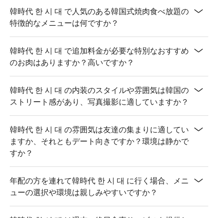
【烤豬皮】外酥內嫩，口感彈牙

韓時代 한 시 대 で人気のある韓国式焼肉食べ放題の
【帶骨牛小排】肉質鮮嫩，香氣逼人

特徴的なメニューは何ですか？
【無骨牛排】肉質柔嫩，香氣四溢

【醃螃蟹】鮮美多汁，醬料入味

韓時代 한 시 대 で追加料金が必要な特別なおすすめ
【涼拌辣鮮蚵】鮮嫩入味，微辣開胃

のお肉はありますか？高いですか？
【韓式水冷麵】清爽解膩，麵條 Q 彈

【拔絲地瓜】外酥內軟，甜而不膩

韓時代 한 시 대 の内装のスタイルや雰囲気は韓国の
💡 未成年請勿飲酒；禁止酒駕
ストリート感があり、写真撮影に適していますか？
韓時代 한 시 대 の雰囲気は友達の集まりに適してい
ますか、それともデート向きですか？環境は静かで
すか？
年配の方を連れて韓時代 한 시 대 に行く場合、メニ
ューの選択や環境は親しみやすいですか？