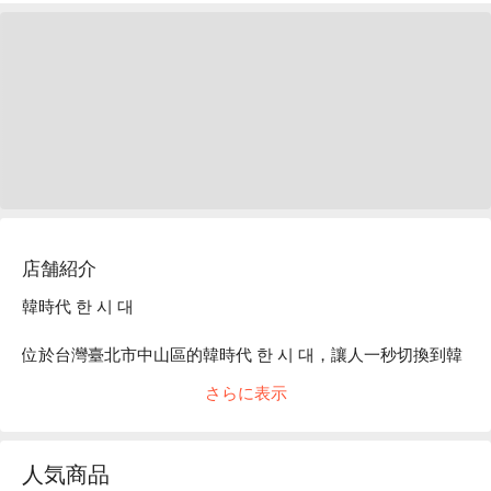
店舗紹介
韓時代 한 시 대

位於台灣臺北市中山區的韓時代 한 시 대，讓人一秒切換到韓
國街頭的熱鬧與活力。昏暗的燈光下，現代化設計與繽紛裝飾
さらに表示
品交織出一個舒適而放鬆的空間，讓人不自覺想要沉浸在這裡
的愉悅時光。

人気商品
豬五花、牛五花、韓式水拌冷麵與蔘雞湯等招牌美食，如同完