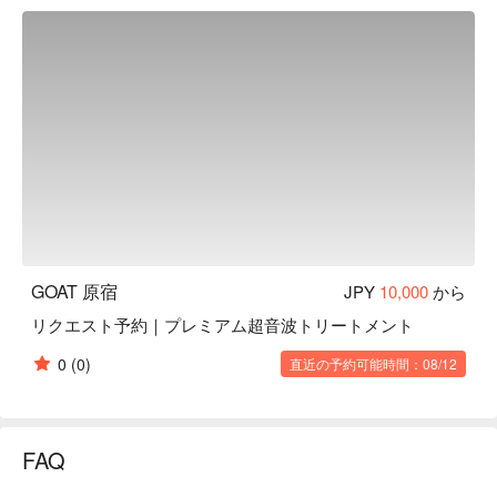
みたい」そんな方にぴったりのサロンです。 アットホーム
でリラックスできる空間で、プロの技術によるヘアケアをお
楽しみください。 トレンド発信地・原宿から最新のスタイ
ルを提供します。
GOAT 原宿
JPY
10,000
から
リクエスト予約｜プレミアム超音波トリートメント
0
(0)
直近の予約可能時間：08/12
FAQ