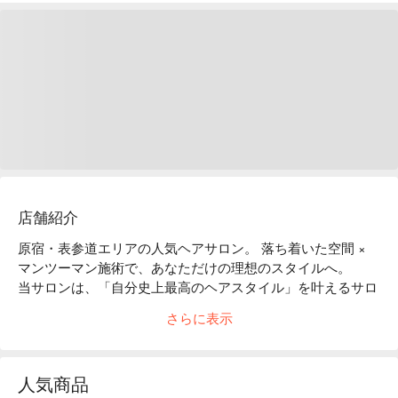
店舗紹介
原宿・表参道エリアの人気ヘアサロン。 落ち着いた空間 × 
マンツーマン施術で、あなただけの理想のスタイルへ。

当サロンは、「自分史上最高のヘアスタイル」を叶えるサロ
ン。 一人ひとりの髪質やコンディションに合わせた施術を
さらに表示
提供し、乾かすだけでまとまる美しい仕上がりを目指しま
す。 髪のダメージを考慮し、高分子ケラチン配合の薬剤や
髪質に合わせたトリートメントを使用。なめらかでまとまり
人気商品
やすい髪へ導きます。 「日本の高品質なヘアケアを試して