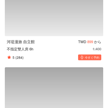
河堤漫旅 自立館
TWD
899
から
不指定雙人房 6h
1,400
5
(284)
今すぐ予約