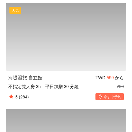
自立館休息方案立刻查看⬇︎
人気
河堤漫旅 自立館
TWD
599
から
不指定雙人房 3h｜平日加贈 30 分鐘
700
5
(284)
今すぐ予約