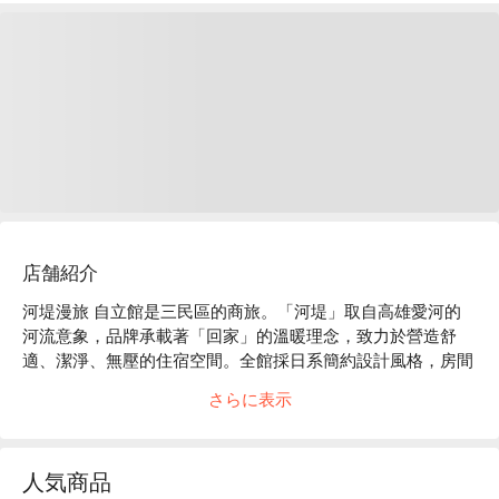
店舗紹介
河堤漫旅 自立館是三民區的商旅。「河堤」取自高雄愛河的
河流意象，品牌承載著「回家」的溫暖理念，致力於營造舒
適、潔淨、無壓的住宿空間。全館採日系簡約設計風格，房間
寬敞明亮，細節處處用心，帶給您自在安心的旅宿體驗。

さらに表示
河堤漫旅 自立館評價：Google 4.4 星 

河堤漫旅 自立館推薦：步行至高雄火車站後站約 15 分鐘，近
後驛商圈。

人気商品
河堤漫旅 自立館優惠、河堤漫旅 自立館住宿方案、河堤漫旅 