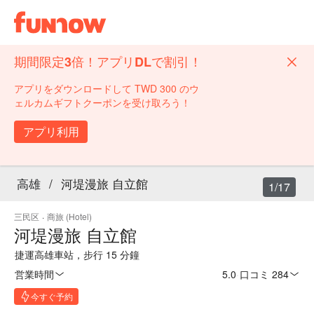
期間限定3倍！アプリDLで割引！
アプリをダウンロードして TWD 300 のウ
ェルカムギフトクーポンを受け取ろう！
アプリ利用
高雄
/
河堤漫旅 自立館
1/17
三民区
·
商旅 (Hotel)
河堤漫旅 自立館
捷運高雄車站，步行 15 分鐘
営業時間
5.0
·
口コミ 284
今すぐ予約