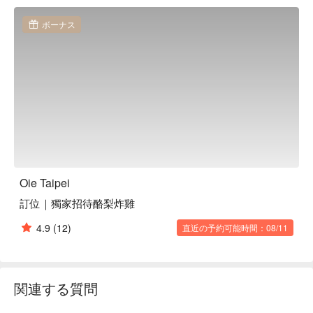
在味蕾的享受中進入無盡的放鬆。

ボーナス
🤩 玩樂情報

人均消費：店內低消為一人 TWD 1000，均消為 TWD 1000

適合情境：兩人約會、多人聚餐、浪漫約會、特殊節日、日常
餐廳、餐酒館、高級感

貼心服務：私人包廂

🍳 主廚推薦

【法式酥皮肉派】酥皮金黃酥脆，內餡鮮美醇厚

【甜菜根胭脂鴨】鴨肉柔嫩多汁，甜菜根帶來微甜的層次

【酪梨炸雞】外酥內嫩，酪梨的清香解膩

Oie Taipei
【季節魚生】魚肉新鮮無腥，口感豐富

訂位｜獨家招待酪梨炸雞
🍽️ 口碑必點

4.9
(12)
直近の予約可能時間：08/11
【栗子菲力】菲力鮮嫩，栗子香甜綿密

🥤 特色飲品

【紅白酒】香氣馥郁，口感圓潤

関連する質問
【經典調酒】層次豐富，清新解渴
