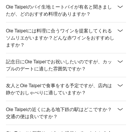
💡 未成年請勿飲酒；禁止酒駕
Oie Taipeiのパイ生地ミートパイが有名と聞きまし
たが、どのおすすめ料理がありますか？
Oie Taipeiには料理に合うワインを提案してくれる
ソムリエがいますか？どんな赤ワインをおすすめし
ますか？
記念日にOie Taipeiでお祝いしたいのですが、カッ
プルのデートに適した雰囲気ですか？
友人とOie Taipeiで食事をする予定ですが、店内は
静かでおしゃべりに適していますか？
Oie Taipeiの近くにある地下鉄の駅はどこですか？
交通の便は良いですか？