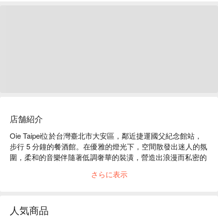
店舗紹介
Oie Taipei位於台灣臺北市大安區，鄰近捷運國父紀念館站，
步行 5 分鐘的餐酒館。在優雅的燈光下，空間散發出迷人的氛
圍，柔和的音樂伴隨著低調奢華的裝潢，營造出浪漫而私密的
用餐環境。客人們在這裡享受著愉悅的交談，仿佛時間都為這
さらに表示
份氛圍而靜止，讓每一次聚會都成為難忘的記憶。

這裡的法式酥皮肉派、甜菜根胭脂鴨和酪梨炸雞，猶如點綴這
人気商品
場聚會的完美催化劑，昇華整體用餐或微醺體驗，讓每位食客