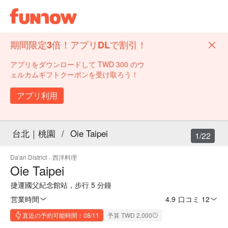
期間限定3倍！アプリDLで割引！
アプリをダウンロードして TWD 300 のウ
ェルカムギフトクーポンを受け取ろう！
アプリ利用
台北｜桃園
/
Oie Taipei
1/22
Da'an District
·
西洋料理
Oie Taipei
捷運國父紀念館站，步行 5 分鐘
営業時間
4.9
·
口コミ 12
直近の予約可能時間：08/11
予算 TWD 2,000