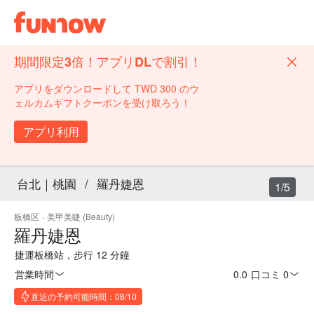
期間限定3倍！アプリDLで割引！
アプリをダウンロードして TWD 300 のウ
ェルカムギフトクーポンを受け取ろう！
アプリ利用
台北｜桃園
/
羅丹婕恩
1/5
板橋区
·
美甲美睫 (Beauty)
羅丹婕恩
捷運板橋站，步行 12 分鐘
営業時間
0.0
·
口コミ 0
直近の予約可能時間：08/10