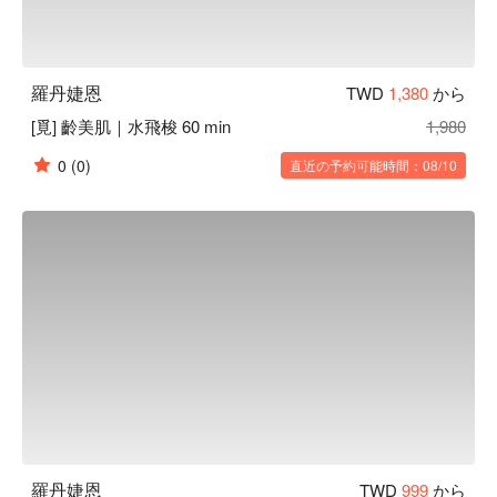
羅丹婕恩
TWD
1,380
から
[覓] 齡美肌｜水飛梭 60 min
1,980
0
(0)
直近の予約可能時間：08/10
羅丹婕恩
TWD
999
から