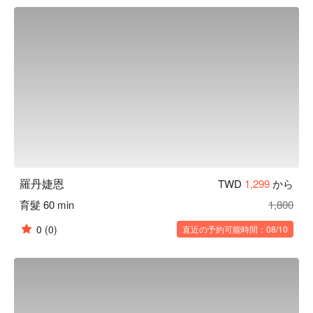
羅丹婕恩
TWD
1,299
から
育髮 60 min
1,800
0
(0)
直近の予約可能時間：08/10