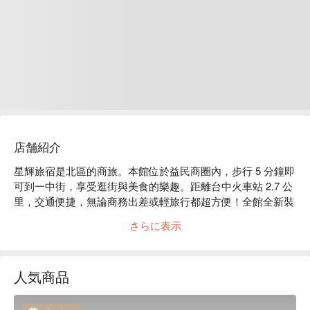
店舗紹介
星輝旅宿是北區的商旅。本館位於益民商圈內，步行 5 分鐘即
可到一中街，享受逛街與美食的樂趣。距離台中火車站 2.7 公
里，交通便捷，無論商務出差或輕旅行都超方便！全館全新裝
潢，設備齊全，價格親民，提供您舒適又平價的住宿體驗。

さらに表示
星輝旅宿評價：Google 4.3 星

星輝旅宿推薦：距台中一街商圈步行僅 5 分鐘。

星輝旅宿優惠、星輝旅宿住宿方案、星輝旅宿休息方案立刻查
人気商品
看⬇︎