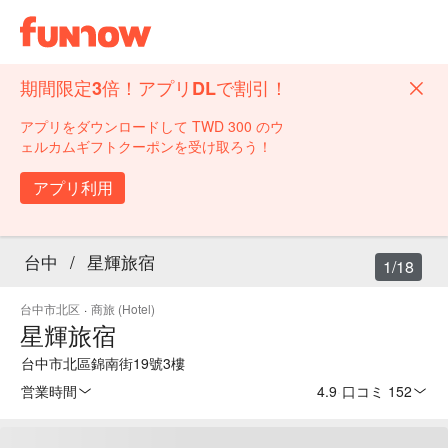
期間限定3倍！アプリDLで割引！
アプリをダウンロードして TWD 300 のウ
ェルカムギフトクーポンを受け取ろう！
アプリ利用
台中
/
星輝旅宿
1/18
台中市北区
·
商旅 (Hotel)
星輝旅宿
台中市北區錦南街19號3樓
営業時間
4.9
·
口コミ 152