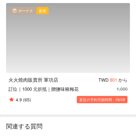
火火燒肉販賣所 台中軍功店訂位、火火燒肉販賣所 台中軍功
店優惠資訊立刻查看⬇︎
ボーナス
新着
火火燒肉販賣所 軍功店
TWD
801
から
訂位｜1000 元折抵｜贈鹽味豬梅花
1,000
4.9
(65)
直近の予約可能時間：08/08
関連する質問