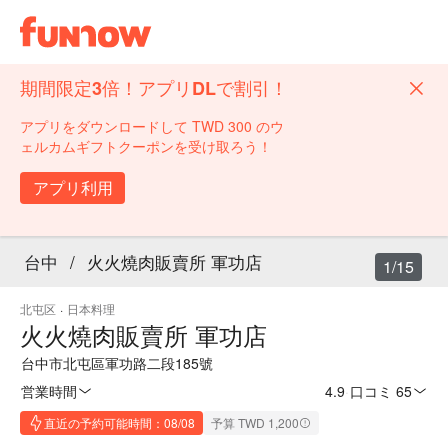
期間限定3倍！アプリDLで割引！
アプリをダウンロードして TWD 300 のウ
ェルカムギフトクーポンを受け取ろう！
アプリ利用
台中
/
火火燒肉販賣所 軍功店
1/15
北屯区
·
日本料理
火火燒肉販賣所 軍功店
台中市北屯區軍功路二段185號
営業時間
4.9
·
口コミ 65
直近の予約可能時間：08/08
予算 TWD 1,200