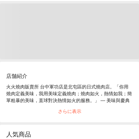
店舗紹介
火火燒肉販賣所 台中軍功店是北屯區的日式燒肉店。「你用
燒肉定義美味，我用美味定義燒肉；燒肉如火，熱情如我；簡
單粗暴的美味，直球對決熱情如火的服務。」 — 美味與慶典
一次滿足，台中美食的絕佳選擇！

さらに表示
火火燒肉販賣所 台中軍功店評價：Google 5 星推薦

火火燒肉販賣所 台中軍功店推薦：主打熱情的服務、美味的
燒肉、爽口的啤酒及「真正的」寵物友善，快帶著你家的毛小
人気商品
孩一起來吃肉肉吧！
