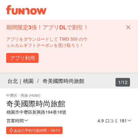
期間限定3倍！アプリDLで割引！
アプリをダウンロードして TWD 300 のウ
ェルカムギフトクーポンを受け取ろう！
アプリ利用
台北｜桃園
/
奇美國際時尚旅館
1/12
中壢区
·
商旅 (Hotel)
奇美國際時尚旅館
桃園市中壢區新興路194巷18號
営業時間
4.9
·
口コミ 181
直近の予約可能時間：08/10