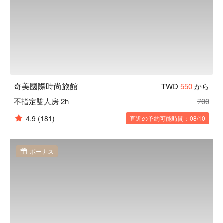
奇美國際時尚旅館
TWD
550
から
不指定雙人房 2h
700
4.9
(181)
直近の予約可能時間：08/10
ボーナス