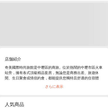
店舗紹介
奇美國際時尚旅館是中壢區的商旅。位於熱鬧的中壢市區火車
站旁，擁有各式頂級精品套房，無論您是商務出差、旅遊休
閒、生日聚會或情侶約會，都能提供您獨特且舒適的住宿體
驗。為了提升住客的便利性，本館還特別提供代客泊車及代客
さらに表示
叫車服務。

奇美國際時尚旅館評價：Google 4.1 星 

奇美國際時尚旅館推薦：距離中壢夜市 10 分鐘車程。

人気商品
奇美國際時尚旅館優惠、奇美國際時尚旅館住宿方案、奇美國