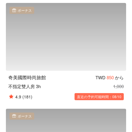
際時尚旅館休息方案立刻查看⬇︎
ボーナス
奇美國際時尚旅館
TWD
850
から
不指定雙人房 3h
1,000
4.9
(181)
直近の予約可能時間：08/10
ボーナス