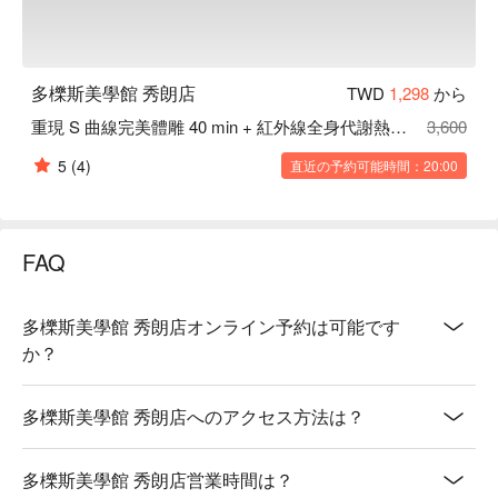
多櫟斯美學館 秀朗店
TWD
1,298
から
重現 S 曲線完美體雕 40 min + 紅外線全身代謝熱敷 20 min
3,600
5
(4)
直近の予約可能時間：20:00
FAQ
多櫟斯美學館 秀朗店オンライン予約は可能です
か？
多櫟斯美學館 秀朗店へのアクセス方法は？
多櫟斯美學館 秀朗店営業時間は？