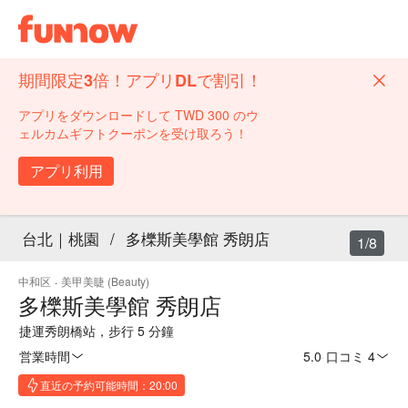
期間限定3倍！アプリDLで割引！
アプリをダウンロードして TWD 300 のウ
ェルカムギフトクーポンを受け取ろう！
アプリ利用
台北｜桃園
/
多櫟斯美學館 秀朗店
1/8
中和区
·
美甲美睫 (Beauty)
多櫟斯美學館 秀朗店
捷運秀朗橋站，步行 5 分鐘
営業時間
5.0
·
口コミ 4
直近の予約可能時間：20:00