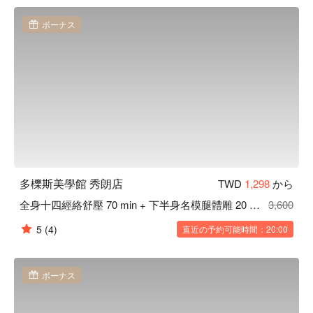
看⬇︎
ボーナス
多櫟斯美學館 秀朗店
TWD
1,298
から
全身十四經絡舒壓 70 min + 下半身名模腿體雕 20 min
3,600
5
(4)
直近の予約可能時間：20:00
ボーナス