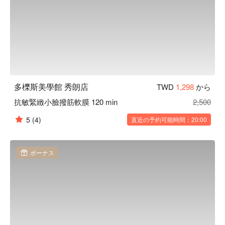
多櫟斯美學館 秀朗店
TWD
1,298
から
抗敏緊緻小臉撥筋軟膜 120 min
2,500
5
(4)
直近の予約可能時間：20:00
ボーナス