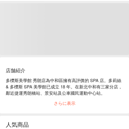
店舗紹介
多櫟斯美學館 秀朗店為中和區擁有高評價的 SPA 店。多莉絲 
& 多櫟斯 SPA 美學館已成立 18 年。在新北中和有三家分店，
鄰近捷運秀朗橋站、景安站及公車國民運動中心站。

多櫟斯美學館 秀朗店評價：Google 5 星好評、平台 5 星好
さらに表示
評。

多櫟斯美學館 秀朗店推薦：專業美容師擁有超過 10 年以上專
業經驗，讓您享受體驗絕佳服務。

人気商品
多櫟斯美學館 秀朗店預約、多櫟斯美學館 秀朗店價格立刻查