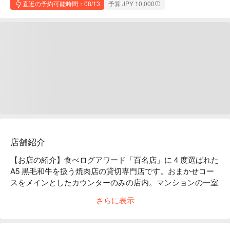
直近の予約可能時間：08/13
予算 JPY 10,000
店舗紹介
【お店の紹介】食べログアワード「百名店」に 4 度選ばれた 
A5 黒毛和牛を扱う焼肉店の貸切専門店です。おまかせコー
スをメインとしたカウンターのみの店内。マンションの一室
で営んでおり、大人の隠れ家、遊び場として、目の前で調理
さらに表示
するなどパフォーマンスを重視した、焼いてくれる焼肉屋。
常に感動を与えていく事を目標としています。赤ちゃん & 子
供同伴、ペット同伴、喫煙可能店です。
