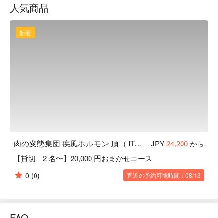
人気商品
【看板メニュー】

正真正銘の石垣牛：本物が少ないと言われる中で、正真正銘
の石垣牛を出すお店に認定されています。より良い飼育状況
新着
や飼育員を厳選し、本物の石垣牛を定期的に入荷するルート
を開拓。是非、美味しい石垣牛を味わってください。

【お店のこだわり】疾風ホルモンが「肉の変態集団」と名乗
る最大の特徴は、「 70 種類における部位の細分化」と「肉
の熟成管理と包丁の進入角度」が、最高のお肉を最高の状態
でお客様にご提供するための疾風ホルモンのこだわりです。
肉の変態集団 疾風ホルモン 頂（ ITADAKI ）
JPY
24,200
から
【貸切｜2 名〜】20,000 円おまかせコース
0
(0)
直近の予約可能時間：08/13
FAQ