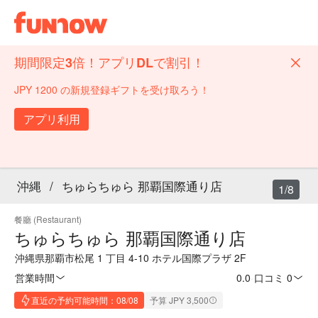
期間限定3倍！アプリDLで割引！
JPY 1200 の新規登録ギフトを受け取ろう！
アプリ利用
沖縄
/
ちゅらちゅら 那覇国際通り店
1/8
餐廳 (Restaurant)
ちゅらちゅら 那覇国際通り店
沖縄県那覇市松尾 1 丁目 4-10 ホテル国際プラザ 2F
営業時間
0.0
·
口コミ 0
直近の予約可能時間：08/08
予算 JPY 3,500