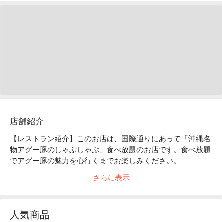
店舗紹介
【レストラン紹介】このお店は、国際通りにあって「沖縄名
物アグー豚のしゃぶしゃぶ」食べ放題のお店です。食べ放題
でアグー豚の魅力を心行くまでお楽しみください。

【お店の雰囲気】琉球ガラスの色とりどりのランプが灯るオ
さらに表示
シャレな店内は、キラキラしてインスタ映え間違いなし！

【ロケーション】那覇の市内観光にアクセス抜群！牧志公設
市場や壺屋のやちむん（ 陶器 ）通りから近い。
人気商品