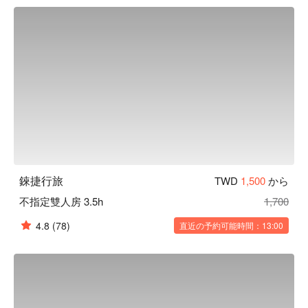
無數美好風貌等待您的發覺。

錸捷行旅榮獲新北市民宿 ISQM認證 觀傳局金好住 獲獎 114 
年 魅力民宿獎

錸捷行旅優惠、錸捷行旅住宿方案、錸捷行旅休息方案立刻查
看⬇︎
錸捷行旅
TWD
1,500
から
不指定雙人房 3.5h
1,700
4.8
(78)
直近の予約可能時間：13:00