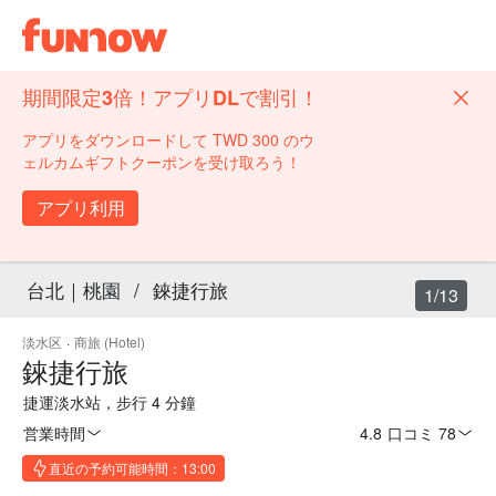
期間限定3倍！アプリDLで割引！
アプリをダウンロードして TWD 300 のウ
ェルカムギフトクーポンを受け取ろう！
アプリ利用
台北｜桃園
/
錸捷行旅
1/13
淡水区
·
商旅 (Hotel)
錸捷行旅
捷運淡水站，步行 4 分鐘
営業時間
4.8
·
口コミ 78
直近の予約可能時間：13:00