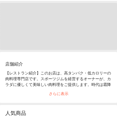
店舗紹介
【レストラン紹介】このお店は、高タンパク・低カロリーの
肉料理専門店です。スポーツジムを経営するオーナーが、カ
ラダに優しくて美味しい肉料理をご提供します。時代は霜降
り肉から赤身肉へ！罪悪感なく美味しいお肉をご堪能くださ
さらに表示
い。

【看板メニュー】

超高タンパクヒレステーキ：脂肪が少なく肉質は柔らかい、
人気商品
高級肉として知られています。
