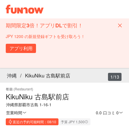
期間限定3倍！アプリDLで割引！
JPY 1200 の新規登録ギフトを受け取ろう！
アプリ利用
沖縄
/
KikuNiku 古島駅前店
1/13
餐廳 (Restaurant)
KikuNiku 古島駅前店
沖縄県那覇市古島 1-16-1
営業時間
0.0
·
口コミ 0
直近の予約可能時間：08/10
予算 JPY 1,500