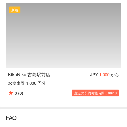
ミスジステーキ：肩甲骨まわりのお肉で、霜降りで柔らかい
部位です。

新着
【お店の雰囲気】オシャレな店内は木の温もりがある空間で
す。居心地の良い落ち着いた空間で極上のステーキをお召し
上がりください。お肉に合わせたお酒も多数、取り揃えてい
ます。
KikuNiku 古島駅前店
JPY
1,000
から
お食事券 1,000 円分
0
(0)
直近の予約可能時間：08/10
FAQ